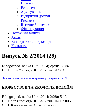
Плагіат
Рецензування
Архівування
Відкритий доступ
Реклама
Штучний інтелект
Фінансування
Поточний випуск
Архів
Бази даних та індексація
Контакти
Випуск № 2/2014 (28)
Ribogospod. nauka Ukr., 2014; 2(28): 1-104
DOI: https://doi.org/10.15407/fsu2014.02
Завантажити весь журнал у форматі PDF
БІОРЕСУРСИ ТА ЕКОЛОГІЯ ВОДОЙМ
Ribogospod. nauka Ukr., 2014; 2(28): 5-13
DOI: https://doi.org/10.15407/fsu2014.02.005
С. В. Курганський, О. А. Бузевич