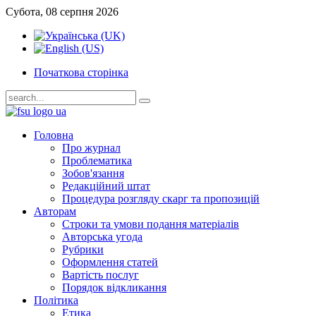
Субота, 08 серпня 2026
Початкова сторінка
Головна
Про журнал
Проблематика
Зобов'язання
Редакційний штат
Процедура розгляду скарг та пропозицій
Авторам
Строки та умови подання матеріалів
Авторська угода
Рубрики
Оформлення статей
Вартість послуг
Порядок відкликання
Політика
Етика