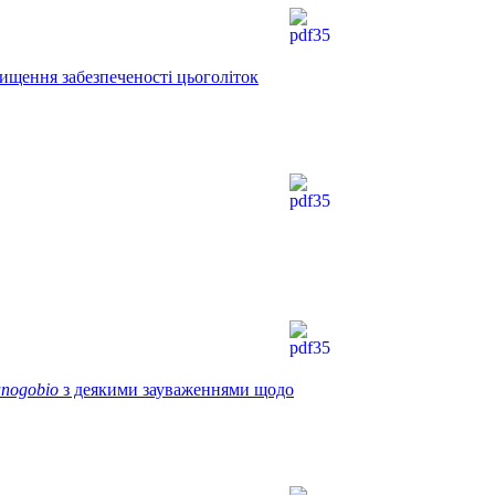
вищення забезпеченості цьоголіток
nogobio
з деякими зауваженнями щодо