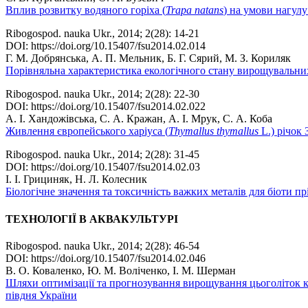
Вплив розвитку водяного горіха (
Trapa natans
) на умови нагул
Ribogospod. nauka Ukr., 2014; 2(28): 14-21
DOI: https://doi.org/10.15407/fsu2014.02.014
Г. М. Добрянська, А. П. Мельник, Б. Г. Сярий, М. З. Кориляк
Порівняльна характеристика екологічного стану вирощувальних
Ribogospod. nauka Ukr., 2014; 2(28): 22-30
DOI: https://doi.org/10.15407/fsu2014.02.022
А. І. Хандожівська, С. А. Кражан, А. І. Мрук, С. А. Коба
Живлення європейського харіуса (
Thymallus thymallus
L.) річок
Ribogospod. nauka Ukr., 2014; 2(28): 31-45
DOI: https://doi.org/10.15407/fsu2014.02.03
І. І. Грициняк, Н. Л. Колесник
Біологічне значення та токсичність важких металів для біоти п
ТЕХНОЛОГІЇ В АКВАКУЛЬТУРІ
Ribogospod. nauka Ukr., 2014; 2(28): 46-54
DOI: https://doi.org/10.15407/fsu2014.02.046
В. О. Коваленко, Ю. М. Воліченко, І. М. Шерман
Шляхи оптимізації та прогнозування вирощування цьоголіток 
півдня України