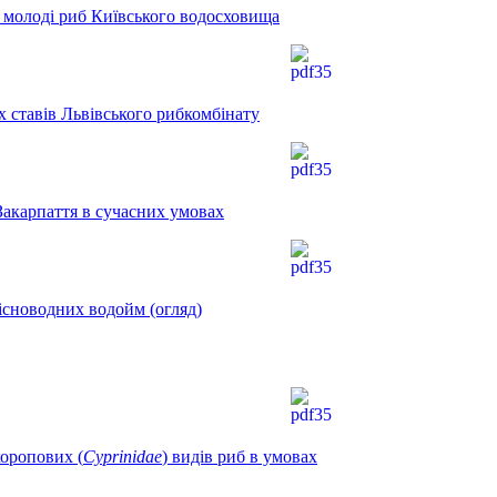
у молоді риб Київського водосховища
 ставів Львівського рибкомбінату
 Закарпаття в сучасних умовах
рісноводних водойм (огляд)
коропових
(
Cyprinidae
)
видів риб в умовах