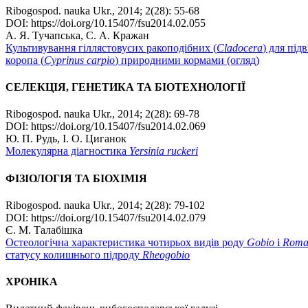
Ribogospod. nauka Ukr., 2014; 2(28): 55-68
DOI: https://doi.org/10.15407/fsu2014.02.055
А. Я. Тучапська, С. А. Кражан
Культивування гіллястовусих ракоподібних (
Cladocera
) для під
коропа (
Cyprinus carpio
) природними кормами (огляд)
СЕЛЕКЦІЯ, ГЕНЕТИКА ТА БІОТЕХНОЛОГІЇ
Ribogospod. nauka Ukr., 2014; 2(28): 69-78
DOI: https://doi.org/10.15407/fsu2014.02.069
Ю. П. Рудь, І. O. Циганок
Молекулярна діагностика
Yersinia ruckeri
ФІЗІОЛОГІЯ ТА БІОХІМІЯ
Ribogospod. nauka Ukr., 2014; 2(28): 79-102
DOI: https://doi.org/10.15407/fsu2014.02.079
Є. М. Талабішка
Остеологічна характеристика чотирьох видів роду
Gobio
і
Roma
статусу колишнього підроду
Rheogobio
ХРОНІКА