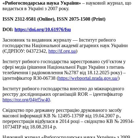
«Рибогосподарська наука України»
– науковий журнал, що
видається в Україні з 2007 року.
ISSN 2312-9581 (Online), ISSN 2075-1508 (Print)
DOI:
https://doi.org/10.61976/fsu
Засновник та видавник журналу — Інститут рибного
господарства Національної академії аграрних наук України
(ЄДРПОУ: 04372342,
http://if.org.ua
)
Інститут рибного господарства зареєстровано суб’єктом у
сфері медіа (рішення Національної Ради України з питань
телебачення і радіомовлення №2787 від 18.12.2025 року) –
ідентифікатор R30-06738 (
https://webportal.nrada.gov.ua/
)
Інститут рибного господарства внесено до міжнародного
реєстру дослідницьких організацій ROR – ідентифікатор
https://ror.org/04jrf5w40
.
Свідоцтво про державну реєстрацію друкованого засобу
масової інформації KB № 12495-1379Р від 19.04.2007 р.,
перереєстрація відбулася в 2014 році – свідоцтво КВ № 20934-
10734ПР від 18.08.2014 р.
Науковий журнал «Рибогосподарська наука України» з 2009