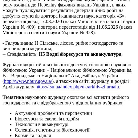
року входить до Переліку фахових видань України, в яких
можуть публікуватися результати дисертаційних робіт на
здобуття ступенів доктора і кандидата наук, категорія «Б»,
переатестація від 17.03.2020 (наказ Міністерства освіти і науки
України № 409), повторна переатестація від 11.06.2026 (наказ
Міністерства освіти і науки України № 928):
- Галузь знань: H Сільське, лісове, рибне господарство та
ветеринарна медицина,
-- Спеціальність:
Н5 Водні біоресурси та аквакультура.
Журнал відкритий для вільного доступу головною науковою
бібліотекою України – Національною бібліотекою України ім.
В.І. Вернадського Національної Академії наук України
(
http://www.nbuv.gov.ua/
), а також на сайті журналу, в розділі
Архів журналу
https://fsu.ua/index.php/uk/arkhiv-zhurnalu
.
Тематика
наукового журналу охоплює всі аспекти рибного
господарства та є відображеною у відповідних рубриках:
Актуальні проблеми та перспективи
Біоресурси та екологія водойм
Технології в аквакультурі
Селекція, генетика та біотехнології
Корми та годівля