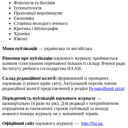
Фізіологія та біохімія
Іхтіопатологія
Пропозиції виробництву
Економіка
Сторінка молодого вченого
Критика і бібліографія
Хроніка
Ювілеї
Мови публікацій
— українська та англійська.
Рішення про публікацію
наукового журналу приймається
шляхом голосування переважної більшості складу Вченої ради
Інституту рибного господарства НААН.
Склад редакційної колегії
сформований із провідних
науковців із різних країн світу. Актуальний перелік членів
редакційної колегії представлений в розділі
Редакційний штат
.
Періодичність публікацій наукового журналу
—
щоквартально (4 рази на рік). Для редакції є неприйнятним
порушення встановлених строків публікації та виходу
кожного номера журналу не у зазначений термін.
Офіційний сайт
наукового журналу —
http://fsu.ua.