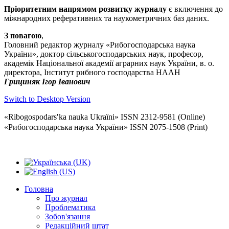
Пріоритетним напрямом розвитку журналу
є включення до
міжнародних реферативних та наукометричних баз даних.
З повагою
,
Головний редактор журналу «Рибогосподарська наука
України», доктор сільськогосподарських наук, професор,
академік Національної академії аграрних наук України, в. о.
директора, Інститут рибного господарства НААН
Грициняк Ігор Іванович
Switch to Desktop Version
«Ribogospodarsʹka nauka Ukraïni» ISSN 2312-9581 (Online)
«Рибогосподарська наука України» ISSN 2075-1508 (Print)
Головна
Про журнал
Проблематика
Зобов'язання
Редакційний штат