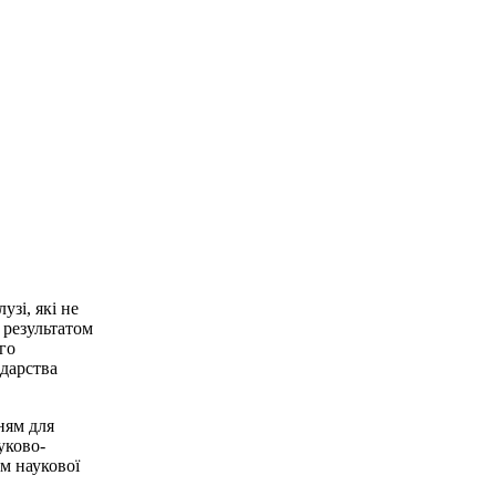
зі, які не
 результатом
го
одарства
ням для
уково-
м наукової