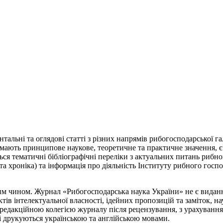
льні та оглядові статті з різних напрямів рибогосподарської галу
 мають принципове наукове, теоретичне та практичне значення, є
ся тематичні бібліографічні переліки з актуальних питань рибно
 та хроніка) та інформація про діяльність Інституту рибного госп
м чином. Журнал «Рибогосподарська наука України» не є видан
ктів інтелектуальної власності, ідейних пропозицій та заміток, на
редакційною колегією журналу після рецензування, з урахування
лі друкуються українською та англійською мовами.