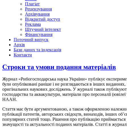
Плагіат
Рецензування
Архівування
Відкритий доступ
Реклама
Штучний інтелект
Фінансування
Поточний випуск
Архів
Бази даних та індексація
Контакти
Строки та умови подання матеріалів
Журнал «Рибогосподарська наука України» публікує експеримента
були опубліковані раніше і не розглядаються в інших виданнях,
оригінальних наукових досліджень. У журналі також публікують
господарства та аквакультури, матеріали про персоналії (ювілеї
НААН.
Стаття має бути аргументованою, а також оформленою належни
публікації патентів, авторських свідоцтв, винаходів, інших об’є
популярних статей тощо. Рішення про публікацію приймається 
значущості та актуальності поданих матеріалів. Статті в журна