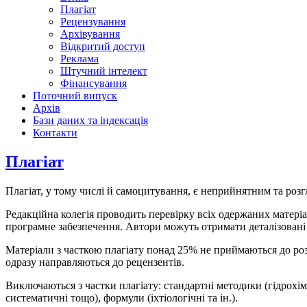
Плагіат
Рецензування
Архівування
Відкритий доступ
Реклама
Штучний інтелект
Фінансування
Поточний випуск
Архів
Бази даних та індексація
Контакти
Плагіат
Плагіат, у тому числі й самоцитування, є неприйнятним та розг
Редакційна колегія проводить перевірку всіх одержаних матеріа
програмне забезпечення. Автори можуть отримати деталізовані 
Матеріали з часткою плагіату понад 25% не приймаються до р
одразу направляються до рецензентів.
Виключаються з частки плагіату: стандартні методики (гідрохім
систематичні тощо), формули (іхтіологічні та ін.).