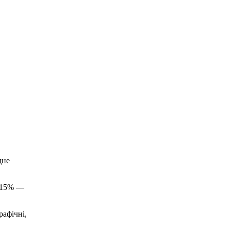
дне
е 15% —
рафічні,