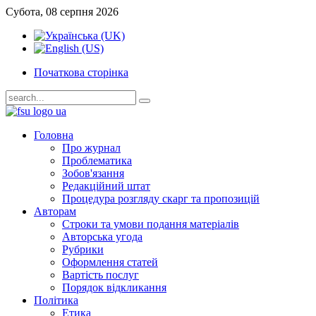
Субота, 08 серпня 2026
Початкова сторінка
Головна
Про журнал
Проблематика
Зобов'язання
Редакційний штат
Процедура розгляду скарг та пропозицій
Авторам
Строки та умови подання матеріалів
Авторська угода
Рубрики
Оформлення статей
Вартість послуг
Порядок відкликання
Політика
Етика