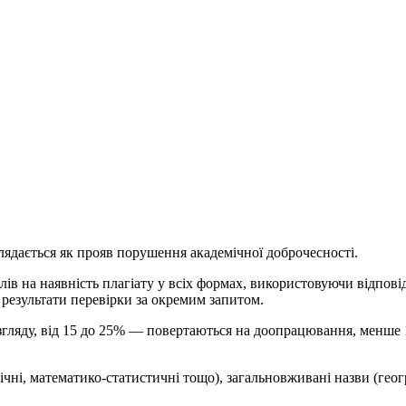
лядається як прояв порушення академічної доброчесності.
лів на наявність плагіату у всіх формах, використовуючи відпові
результати перевірки за окремим запитом.
озгляду, від 15 до 25% — повертаються на доопрацювання, менш
ічні, математико-статистичні тощо), загальновживані назви (геог