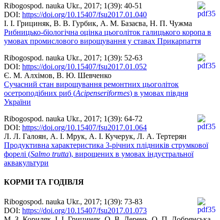
Ribogospod. nauka Ukr., 2017; 1(39): 40-51
DOI:
https://doi.org/10.15407/fsu2017.01.040
І. І. Грициняк, В. В. Гурбик, А. М. Базаєва, Н. П. Чужма
Рибницько-біологічна оцінка цьоголіток галицького коропа в
умовах промислового вирощування у ставах Прикарпаття
Ribogospod. nauka Ukr., 2017; 1(39): 52-63
DOI:
https://doi.org/10.15407/fsu2017.01.052
Є. М. Алхімов, В. Ю. Шевченко
Сучасний стан вирощування ремонтних цьоголіток
осетроподібних риб (
Acipenseriformes
) в умовах півдня
України
Ribogospod. nauka Ukr., 2017; 1(39): 64-72
DOI:
https://doi.org/10.15407/fsu2017.01.064
Л. Л. Галоян, А. І. Мрук, А. І. Кучерук, Л. А. Тертерян
Продуктивна характеристика 3-річних плідників струмкової
форелі (
Salmo trutta
), вирощених в умовах індустральної
аквакультури
КОРМИ ТА ГОДІВЛЯ
Ribogospod. nauka Ukr., 2017; 1(39): 73-83
DOI:
https://doi.org/10.15407/fsu2017.01.073
М. З. Кориляк, І. І. Грициняк, О. В. Дерень, О. П. Добрянська