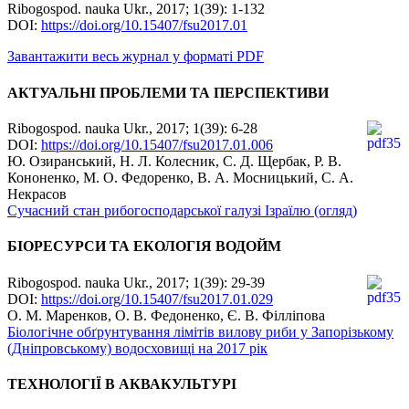
Ribogospod. nauka Ukr., 2017; 1(39): 1-132
DOI:
https://doi.org/10.15407/fsu2017.01
Завантажити весь журнал у форматі PDF
АКТУАЛЬНІ ПРОБЛЕМИ ТА ПЕРСПЕКТИВИ
Ribogospod. nauka Ukr., 2017; 1(39): 6-28
DOI:
https://doi.org/10.15407/fsu2017.01.006
Ю. Озиранський, Н. Л. Колесник, С. Д. Щербак, Р. В.
Кононенко, М. О. Федоренко, В. А. Мосницький, С. А.
Некрасов
Сучасний стан рибогосподарської галузі Ізраїлю (огляд)
БІОРЕСУРСИ ТА ЕКОЛОГІЯ ВОДОЙМ
Ribogospod. nauka Ukr., 2017; 1(39): 29-39
DOI:
https://doi.org/10.15407/fsu2017.01.029
О. М. Маренков, О. В. Федоненко, Є. В. Філліпова
Біологічне обґрунтування лімітів вилову риби у Запорізькому
(Дніпровському) водосховищі на 2017 рік
ТЕХНОЛОГІЇ В АКВАКУЛЬТУРІ