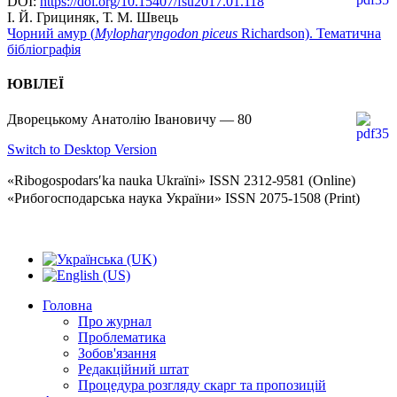
DOI:
https://doi.org/10.15407/fsu2017.01.118
І. Й. Грициняк, Т. М. Швець
Чорний амур (
Mylopharyngodon piceus
Richardson). Тематична
бібліографія
ЮВІЛЕЇ
Дворецькому Анатолію Івановичу — 80
Switch to Desktop Version
«Ribogospodarsʹka nauka Ukraïni» ISSN 2312-9581 (Online)
«Рибогосподарська наука України» ISSN 2075-1508 (Print)
Головна
Про журнал
Проблематика
Зобов'язання
Редакційний штат
Процедура розгляду скарг та пропозицій