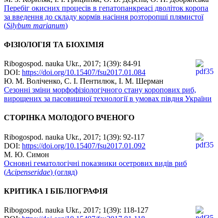
Перебіг окисних процесів в гепатопанкреасі дволіток коропа
за введення до складу кормів насіння розторопші плямистої
(
Silybum marianum
)
ФІЗІОЛОГІЯ ТА БІОХІМІЯ
Ribogospod. nauka Ukr., 2017; 1(39): 84-91
DOI:
https://doi.org/10.15407/fsu2017.01.084
Ю. М. Воліченко, С. І. Пентилюк, І. М. Шерман
Сезонні зміни морфофізіологічного стану коропових риб,
вирощених за пасовищної технології в умовах півдня України
СТОРІНКА МОЛОДОГО ВЧЕНОГО
Ribogospod. nauka Ukr., 2017; 1(39): 92-117
DOI:
https://doi.org/10.15407/fsu2017.01.092
М. Ю. Симон
Основні гематологічні показники осетрових видів риб
(
Acipenseridae
) (огляд)
КРИТИКА І БІБЛІОГРАФІЯ
Ribogospod. nauka Ukr., 2017; 1(39): 118-127