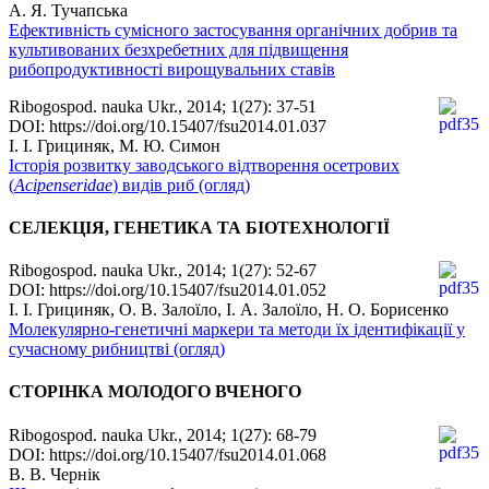
А. Я. Тучапська
Ефективність сумісного застосування органічних добрив та
культивованих безхребетних для підвищення
рибопродуктивності вирощувальних ставів
Ribogospod. nauka Ukr., 2014; 1(27): 37-51
DOI: https://doi.org/10.15407/fsu2014.01.037
І. І. Грициняк, М. Ю. Симон
Історія розвитку заводського відтворення осетрових
(
Acipenseridae
) видів риб (огляд)
СЕЛЕКЦІЯ, ГЕНЕТИКА ТА БІОТЕХНОЛОГІЇ
Ribogospod. nauka Ukr., 2014; 1(27): 52-67
DOI: https://doi.org/10.15407/fsu2014.01.052
І. І. Грициняк, О. В. Залоїло, І. А. Залоїло, Н. О. Борисенко
Молекулярно-генетичні маркери та методи їх ідентифікації у
сучасному рибництві (огляд)
СТОРІНКА МОЛОДОГО ВЧЕНОГО
Ribogospod. nauka Ukr., 2014; 1(27): 68-79
DOI: https://doi.org/10.15407/fsu2014.01.068
В. В. Чернік