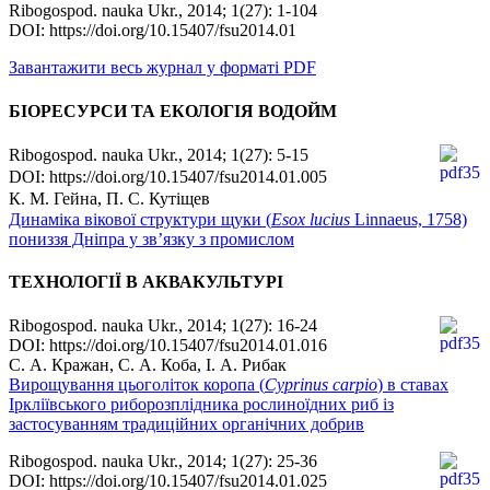
Ribogospod. nauka Ukr., 2014; 1(27): 1-104
DOI: https://doi.org/10.15407/fsu2014.01
Завантажити весь журнал у форматі PDF
БІОРЕСУРСИ ТА ЕКОЛОГІЯ ВОДОЙМ
Ribogospod. nauka Ukr., 2014; 1(27): 5-15
DOI: https://doi.org/10.15407/fsu2014.01.005
К. М. Гейна, П. С. Кутіщев
Динаміка вікової структури щуки (
Esox lucius
Linnaeus, 1758)
пониззя Дніпра у зв’язку з промислом
ТЕХНОЛОГІЇ В АКВАКУЛЬТУРІ
Ribogospod. nauka Ukr., 2014; 1(27): 16-24
DOI: https://doi.org/10.15407/fsu2014.01.016
С. А. Кражан, С. А. Коба, І. А. Рибак
Вирощування цьоголіток коропа (
Cyprinus carpio
) в ставах
Іркліївського риборозплідника рослиноїдних риб із
застосуванням традиційних органічних добрив
Ribogospod. nauka Ukr., 2014; 1(27): 25-36
DOI: https://doi.org/10.15407/fsu2014.01.025