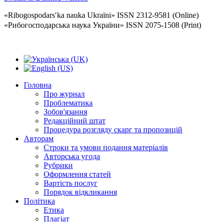
«Ribogospodarsʹka nauka Ukraïni» ISSN 2312-9581 (Online)
«Рибогосподарська наука України» ISSN 2075-1508 (Print)
Головна
Про журнал
Проблематика
Зобов'язання
Редакційний штат
Процедура розгляду скарг та пропозицій
Авторам
Строки та умови подання матеріалів
Авторська угода
Рубрики
Оформлення статей
Вартість послуг
Порядок відкликання
Політика
Етика
Плагіат