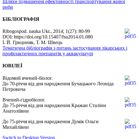
Шляхи підвищення ефективності транспортування живої
риби
БІБЛІОГРАФІЯ
Ribogospod. nauka Ukr., 2014; 1(27): 80-99
DOI: https://doi.org/10.15407/fsu2014.01.080
І. Й. Грициняк, Т. М. Швець
Тематична бібліографія з питань застосування лікарських і
профілактичних препаратів у аквакультурі
ЮВІЛЕЇ
Відомий вчений-біолог.
До 70-річчя від дня народження Бучацького Леоніда
Петровича
Вчений-гідробіолог.
До 75-річчя від дня народження Кражан Сталіни
Анатоліївни
До 75-річчя від дня народження Думік Ольги
Михайлівни
Switch to Desktop Version