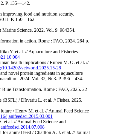
№ 2. P. 135—142.
improving food and nutrition security.
 2011. P. 150—162.
in Marine Science. 2022. Vol. 9. 984354.
sformation in action. Rome : FAO, 2024. 264 p.
lfiko Y. et al. // Aquaculture and Fisheries.
2021.10.004
man health implications / Ruben M. O. et al. //
org/10.14202/vetworld.2025.15-28
 and novel protein ingredients in aquaculture
Aquaculture. 2024. Vol. 32, № 3. P. 396—434.
or Blue Transformation. Rome : FAO, 2025. 22
e (BSFL) / Dîrvariu L. et al. // Fishes. 2025.
d future / Henry M. et al. // Animal Feed Science
016/j.anifeedsci.2015.03.001
S. et al. // Animal Feed Science and
j.anifeedsci.2014.07.008
 for animal feed / Charlton A. J. et al. // Journal