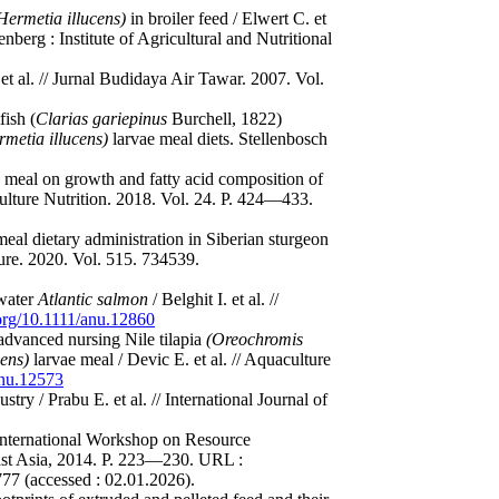
Hermetia illucens)
in broiler feed / Elwert C. et
enberg : Institute of Agricultural and Nutritional
t al. // Jurnal Budidaya Air Tawar. 2007. Vol.
ish (
Clarias gariepinus
Burchell, 1822)
rmetia illucens)
larvae meal diets. Stellenbosch
ae meal on growth and fatty acid composition of
aculture Nutrition. 2018. Vol. 24. P. 424—433.
meal dietary administration in Siberian sturgeon
ture. 2020. Vol. 515. 734539.
hwater
Atlantic salmon
/ Belghit I. et al. //
.org/10.1111/anu.12860
advanced nursing Nile tilapia
(Oreochromis
cens)
larvae meal / Devic E. et al. // Aquaculture
anu.12573
try / Prabu E. et al. // International Journal of
 International Workshop on Resource
ast Asia, 2014. P. 223—230. URL :
777 (accessed : 02.01.2026).