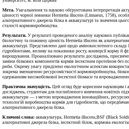
університет, м. Біла Церква
Мета.
Узагальнення та науково обґрунтована інтерпретація акт
цінності чорної левинки Hermetia illucens (Linnaeus, 1758), осо
альтернативного джерела білка в аквакультурі та значення цьог
сталості кормовиробництва.
Результати.
У результаті проведеного аналізу наукових публіка
біологічну та поживну цінність Hermetia illucens як альтернати
аквакультурі. Представлено дані щодо амінокислотного складу He
гідробіонтами, впливу на показники росту, конверсії корму й фі
вирощування. Проаналізовано результати досліджень, присвяче
заміни білкових компонентів кормів інсектним протеїном без 
риби. Окрему увагу приділено екологічним аспектам використанн
зокрема зменшенню ресурсомісткості кормовиробництва, біокон
одержанням високобілкової інсектної біомаси та впровадженню
Практична значущість.
Цей огляд буде корисним науковцям і 
досліджень, студентам для поглибленого вивчення новітніх під
аквакультури — з метою впровадження інноваційних, ресурсое
технологій виробництва кормів для гідробіонтів, що передбачаю
альтернативного джерела білка.
Ключові слова:
аквакультура, Hermetia illucens,
BSF (Black Soldie
альтернативні джерела білка, інсектний білок, кормова екологі