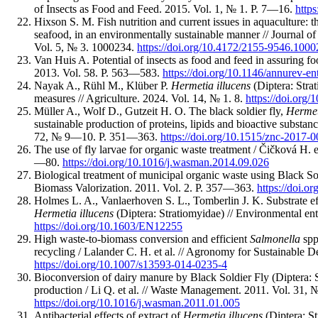
of Insects as Food and Feed. 2015. Vol. 1, № 1. P. 7—16.
http
Hixson S. M. Fish nutrition and current issues in aquaculture: t
seafood, in an environmentally sustainable manner // Journal
Vol. 5, № 3. 1000234.
https://doi.org/10.4172/2155-9546.100
Van Huis A. Potential of insects as food and feed in assuring 
2013. Vol. 58. P. 563—583.
https://doi.org/10.1146/annurev-
Nayak A., Rühl M., Klüber P.
Hermetia illucens
(Diptera: Stra
measures // Agriculture. 2024. Vol. 14, № 1. 8.
https://doi.org
Müller A., Wolf D., Gutzeit H. O. The black soldier fly,
Hermet
sustainable production of proteins, lipids and bioactive substanc
72, № 9—10. P. 351—363.
https://doi.org/10.1515/znc-2017-
The use of fly larvae for organic waste treatment / Čičková H. 
—80.
https://doi.org/10.1016/j.wasman.2014.09.026
Biological treatment of municipal organic waste using Black Sold
Biomass Valorization. 2011. Vol. 2. P. 357—363.
https://doi.o
Holmes L. A., Vanlaerhoven S. L., Tomberlin J. K. Substrate e
Hermetia illucens
(Diptera: Stratiomyidae) // Environmental e
https://doi.org/10.1603/EN12255
High waste-to-biomass conversion and efficient
Salmonella
spp
recycling / Lalander C. H. et al. // Agronomy for Sustainable
https://doi.org/10.1007/s13593-014-0235-4
Bioconversion of dairy manure by Black Soldier Fly (Diptera: S
production / Li Q. et al. // Waste Management. 2011. Vol. 31,
https://doi.org/10.1016/j.wasman.2011.01.005
Antibacterial effects of extract of
Hermetia illucens
(Diptera: S