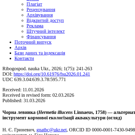
Плагіат
Рецензування
Архівування
Відкритий доступ
Реклама
Штучний інтелект
Фінансування
Поточний випуск
Архів
Бази даних та індексація
Контакти
Ribogospod. nauka Ukr., 2026; 1(75): 241-263
DOI:
https://doi.org/10.61976/fsu2026.01.241
UDC 639.3.04:639.3.78:595.771
Received: 11.01.2026
Received in revised form: 02.03.2026
Published: 31.03.2026
Чорна левинка (
Hermetia illucens
Linnaeus, 1758) — альтерна
інструмент кормової екологізації аквакультури (огляд)
Н. Є. Гриневич,
gnatbc@ukr.net
, ORCID ID 0000-0001-7430-9498