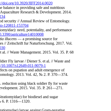
s://doi.org/10.3920/JIFF2014.0020
he balance in providing safe and nutritious
 of Aquaculture Research & Development. 2014.
0234
food security // Annual Review of Entomology.
ento-120811-153704
tiomyidae): need, potentiality, and performance
/10.3390/agriculture14010008
ia illucens
— a promising source for
es // Zeitschrift fur Naturforschung. 2017. Vol.
0030
et al. // Waste Management. 2015. Vol. 35. P. 68
ier Fly larvae / Diener S. et al. // Waste and
rg/10.1007/s12649-011-9079-1
ffects on pupation and adult emergence of
ntomology. 2013. Vol. 42, № 2. P. 370—374.
. reduction using black soldier fly for waste
 Development. 2015. Vol. 35. P. 261—271.
tratiomyidae) for biodiesel and sugar
 № 6. P. 1316—1320.
tratiomydae) larvae against Gram-negative