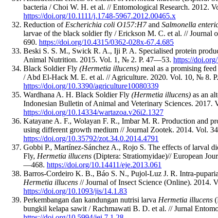
bacteria / Choi W. H. et al. // Entomological Research. 2012. 
https://doi.org/10.1111/j.1748-5967.2012.00465.x
Reduction of
Escherichia coli O157:H7
and
Salmonella enteri
larvae of the black soldier fly / Erickson M. C. et al. // Journa
690.
https://doi.org/10.4315/0362-028x-67.4.685
Beski S. S. M., Swick R. A., Iji P. A. Specialised protein product
Animal Nutrition. 2015. Vol. 1, № 2. P. 47—53.
https://doi.or
Black Soldier Fly
(Hermetia illucens)
meal as a promising feed 
/ Abd El-Hack M. E. et al. // Agriculture. 2020. Vol. 10, № 8. Р
https://doi.org/10.3390/agriculture10080339
Wardhana A. H. Black Soldier Fly
(Hermetia illucens)
as an alt
Indonesian Bulletin of Animal and Veterinary Sciences. 2017. 
https://doi.org/10.14334/wartazoa.v26i2.1327
Katayane A. F., Wolayan F. R., Imbar M. R. Production and pr
using different growth medium // Journal Zootek. 2014. Vol. 3
https://doi.org/10.35792/zot.34.0.2014.4791
Gobbi P., Martínez-Sánchez A., Rojo S. The effects of larval diet
Fly,
Hermetia illucens
(Diptera: Stratiomyidae)
// European Jou
—468.
https://doi.org/10.14411/eje.2013.061
Barros-Cordeiro K. B., Báo S. N., Pujol-Luz J. R. Intra-puparia
Hermetia illucens
// Journal of Insect Science (Online). 2014. 
https://doi.org/10.1093/jis/14.1.83
Perkembangan dan kandungan nutrisi larva
Hermetia illucens
(
bungkil kelapa sawit / Rachmawati B. D. et al. // Jurnal Entom
https://doi.org/10.5994/jei.7.1.28