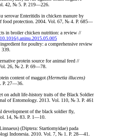
Vol. 42, № 5. P. 219—226.
ca
serovar Enteritidis in chicken manure by
l of food protection. 2004. Vol. 67, № 4. P. 685—
s in broiler chicken nutrition: a review //
g/10.1016/j.aninu.2015.05.005
ingredient for poultry: a comprehensive review
. 339.
ernative protein source for animal feed //
Vol. 26, № 2. P. 69—78.
otein content of maggot
(Hermetia illucens)
4. P. 27—36.
 on adult life-history traits of the Black Soldier
rnal of Entomology. 2013. Vol. 110, № 3. P. 461
l development of the black soldier fly,
Vol. 14, № 83. P. 1—10.
Linnaeus) (Diptera: Startiomyidae) pada
ologi Indonesia. 2010. Vol. 7, № 1. P. 28—41.