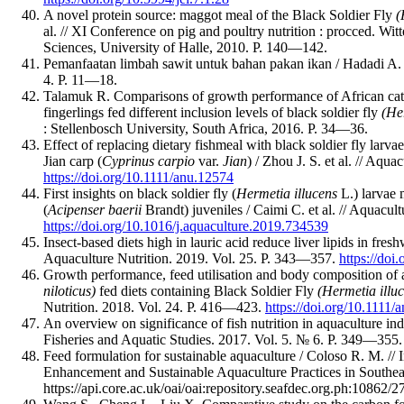
A novel protein source: maggot meal of the Black Soldier Fly
(
al. // ХІ Conference on pig and poultry nutrition : procced. Witt
Sciences, University of Halle, 2010. P. 140—142.
Pemanfaatan limbah sawit untuk bahan pakan ikan / Hadadi A. e
4. P. 11—18.
Talamuk R. Comparisons of growth performance of African catf
fingerlings fed different inclusion levels of black soldier fly
(He
: Stellenbosch University, South Africa, 2016. P. 34—36.
Effect of replacing dietary fishmeal with black soldier fly larv
Jian carp (
Cyprinus carpio
var.
Jian
) / Zhou J. S. et al. // Aqu
https://doi.org/10.1111/anu.12574
First insights on black soldier fly (
Hermetia illucens
L.) larvae 
(
Acipenser baerii
Brandt) juveniles / Caimi C. et al. // Aquacul
https://doi.org/10.1016/j.aquaculture.2019.734539
Insect-based diets high in lauric acid reduce liver lipids in fres
Aquaculture Nutrition. 2019. Vol. 25. P. 343—357.
https://doi
Growth performance, feed utilisation and body composition of 
niloticus)
fed diets containing Black Soldier Fly
(Hermetia illu
Nutrition. 2018. Vol. 24. P. 416—423.
https://doi.org/10.1111/
An overview on significance of fish nutrition in aquaculture indus
Fisheries and Aquatic Studies. 2017. Vol. 5. № 6. P. 349—355.
Feed formulation for sustainable aquaculture / Coloso R. M. //
Enhancement and Sustainable Aquaculture Practices in Southe
https://api.core.ac.uk/oai/oai:repository.seafdec.org.ph:10862/2