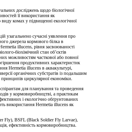
уальних досліджень щодо біологічної
бливостей її використання як
о виду комах у підвищенні екологічної
цій узагальнено сучасні уявлення про
вного джерела кормового білка в
rmetia illucens, рівня засвоюваності
зіолого-біохімічний стан об’єктів
них можливостям часткової або повної
погіршення продуктивних характеристик
я Hermetia illucens в аквакультурі,
версії органічних субстратів із подальшим
 принципів циркулярної економіки.
аспірантам для планування та проведення
ходів у кормовиробництві, а практикам
фективних і екологічно обґрунтованих
ть використання Hermetia illucens як
r Fly), BSFL (Black Soldier Fly Larvae),
зація, ефективність кормовиробництва.