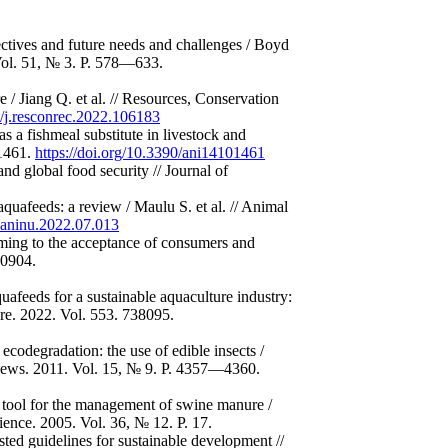
ectives and future needs and challenges / Boyd
 Vol. 51, № 3. P. 578—633.
e / Jiang Q. et al. // Resources, Conservation
6/j.resconrec.2022.106183
s a fishmeal substitute in livestock and
 1461.
https://doi.org/10.3390/ani14101461
and global food security // Journal of
 aquafeeds: a review / Maulu S. et al. // Animal
j.aninu.2022.07.013
rming to the acceptance of consumers and
00904.
quafeeds for a sustainable aquaculture industry:
ure. 2022. Vol. 553. 738095.
co­degradation: the use of edible insects /
views. 2011. Vol. 15, № 9. P. 4357—4360.
d tool for the management of swine manure /
ence. 2005. Vol. 36, № 12. P. 17.
ted guidelines for sustainable development //