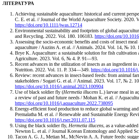
ЛІТЕРАТУРА
Achieving sustainable aquaculture: historical and current persp
C. E. et al. // Journal of the World Aquaculture Society. 2020.
https://doi.org/10.1111/jwas.12714
Environmental sustainability and footprints of global aquacultur
and Recycling. 2022. Vol. 180. 106183.
https://doi.org/10.101
Assessing the socio-economic benefits and costs of insect meal a
aquaculture / Auzins A. et al. // Animals. 2024. Vol. 14, № 10.
Brye K. Aquaculture: a sustainable solution for fish cultivation 
Agriculture. 2023. Vol. 6, № 4. P. 91—93.
Recent advances in the utilization of insects as an ingredient in
Nutrition. 2022. Vol. 11. P. 334—349.
https://doi.org/10.1016/
Review: recent advances in insect-based feeds: from animal fa
stakeholders / Sogari G. et al. // Animal. 2023. Vol. 17, № 2. 1
https://doi.org/10.1016/j.animal.2023.100904
Use of black soldier fly (
Hermetia illucens
L.) larvae meal in a
a review of past and future needs / Mohan K. et al. // Aquacult
https://doi.org/10.1016/j.aquaculture.2022.738095
Energy-efficient food production to reduce global warming and e
Premalatha M. et al. // Renewable and Sustainable Ener­gy Re
https://doi.org/10.1016/j.rser.2011.07.115
Using the black soldier fly,
Hermetia illucens
, as a value-adde
Newton L. et al. // Journal Korean Entomology and Applied Sci
Tacon A. G. J., Metian M., McNevin A. A. Future feeds: sugges