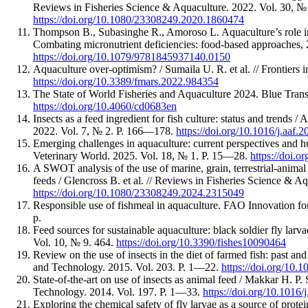
Reviews in Fisheries Science & Aquaculture. 2022. Vol. 30, 
https://doi.org/10.1080/23308249.2020.1860474
Thompson B., Subasinghe R., Amoroso L. Aquaculture’s role in 
Combating micronutrient deficiencies: food-based approaches,
https://doi.org/10.1079/9781845937140.0150
Aquaculture over-optimism? / Sumaila U. R. et al. // Frontiers 
https://doi.org/10.3389/fmars.2022.984354
The State of World Fisheries and Aquaculture 2024. Blue Tran
https://doi.org/10.4060/cd0683en
Insects as a feed ingredient for fish culture: status and trends / A
2022. Vol. 7, № 2. P. 166—178.
https://doi.org/10.1016/j.aaf.
Emerging challenges in aquaculture: current perspectives and hu
Veterinary World. 2025. Vol. 18, № 1. P. 15—28.
https://doi.
A SWOT analysis of the use of marine, grain, terrestrial-animal
feeds / Glencross B. et al. // Reviews in Fisheries Science & 
https://doi.org/10.1080/23308249.2024.2315049
Responsible use of fishmeal in aquaculture. FAO Innovation f
p.
Feed sources for sustainable aquaculture: black soldier fly larva
Vol. 10, № 9. 464.
https://doi.org/10.3390/fishes10090464
Review on the use of insects in the diet of farmed fish: past an
and Technology. 2015. Vol. 203. P. 1—22.
https://doi.org/10.1
State-of-the-art on use of insects as animal feed / Makkar H. P. 
Technology. 2014. Vol. 197. P. 1—33.
https://doi.org/10.1016/
Exploring the chemical safety of fly larvae as a source of protein