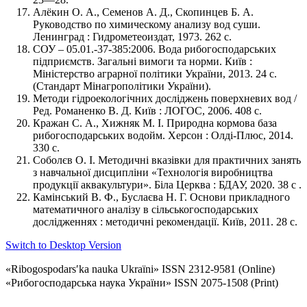
Алёкин О. А., Семенов А. Д., Скопинцев Б. А.
Руководство по химическому анализу вод суши.
Ленинград : Гидрометеоиздат, 1973. 262 с.
СОУ – 05.01.-37-385:2006. Вода рибогосподарських
підприємств. Загальні вимоги та норми. Київ :
Міністерство аграрної політики України, 2013. 24 с.
(Стандарт Мінагрополітики України).
Методи гідроекологічних досліджень поверхневих вод /
Ред. Романенко В. Д. Київ : ЛОГОС, 2006. 408 с.
Кражан С. А., Хижняк М. І. Природна кормова база
рибогосподарських водойм. Херсон : Олді-Плюс, 2014.
330 с.
Соболєв О. І. Методичні вказівки для практичних занять
з навчальної дисципліни «Технологія виробництва
продукції аквакультури». Біла Церква : БДАУ, 2020. 38 с .
Камінський В. Ф., Буслаєва Н. Г. Основи прикладного
математичного аналізу в сільськогосподарських
дослідженнях : методичні рекомендації. Київ, 2011. 28 с.
Switch to Desktop Version
«Ribogospodarsʹka nauka Ukraïni» ISSN 2312-9581 (Online)
«Рибогосподарська наука України» ISSN 2075-1508 (Print)