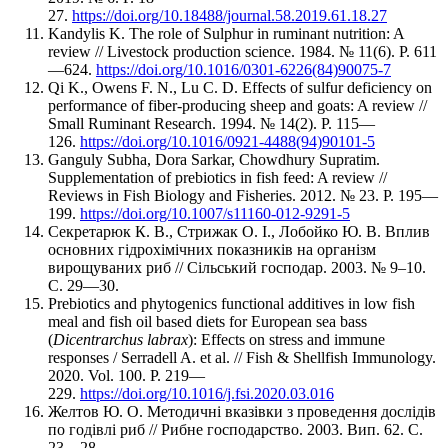
27.
https://doi.org/10.18488/journal.58.2019.61.18.27
Kandylis K. The role of Sulphur in ruminant nutrition: A
review // Livestock production science. 1984. № 11(6). Р. 611
—624.
https://doi.org/10.1016/0301-6226(84)90075-7
Qi K., Owens F. N., Lu C. D. Effects of sulfur deficiency on
performance of fiber-producing sheep and goats: A review //
Small Ruminant Research. 1994. № 14(2). Р. 115—
126.
https://doi.org/10.1016/0921-4488(94)90101-5
Ganguly Subha, Dora Sarkar, Chowdhury Supratim.
Supplementation of prebiotics in fish feed: A review //
Reviews in Fish Biology and Fisheries. 2012. № 23. Р. 195—
199.
https://doi.org/10.1007/s11160-012-9291-5
Секретарюк К. В., Стрижак О. І., Лобойко Ю. В. Вплив
основних гідрохімічних показників на організм
вирощуваних риб // Сільський господар. 2003. № 9–10.
С. 29—30.
Prebiotics and phytogenics functional additives in low fish
meal and fish oil based diets for European sea bass
(
Dicentrarchus labrax
): Effects on stress and immune
responses / Serradell A. et al. // Fish & Shellfish Immunology.
2020. Vol. 100. P. 219—
229.
https://doi.org/10.1016/j.fsi.2020.03.016
Желтов Ю. О. Методичні вказівки з проведення дослідів
по годівлі риб // Рибне господарство. 2003. Вип. 62. С.
23—28.