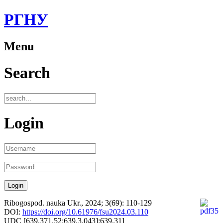
РГНУ
Menu
Search
Login
Ribogospod. nauka Ukr., 2024; 3(69): 110-129
DOI:
https://doi.org/10.61976/fsu2024.03.110
UDC [639.371.52:639.3.043]:639.311