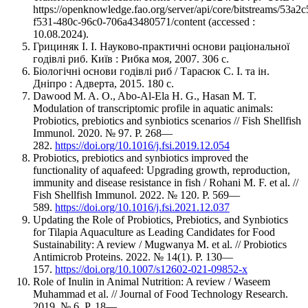
https://openknowledge.fao.org/server/api/core/bitstreams/53a2c
f531-480c-96c0-706a43480571/content (accessed :
10.08.2024).
Грициняк І. І. Науково-практичні основи раціональної
годівлі риб. Київ : Рибка моя, 2007. 306 с.
Біологічні основи годівлі риб / Тарасюк С. І. та ін.
Дніпро : Адверта, 2015. 180 с.
Dawood M. A. O., Abo-Al-Ela H. G., Hasan M. T.
Modulation of transcriptomic profile in aquatic animals:
Probiotics, prebiotics and synbiotics scenarios // Fish Shellfish
Immunol. 2020. № 97. Р. 268—
282.
https://doi.org/10.1016/j.fsi.2019.12.054
Probiotics, prebiotics and synbiotics improved the
functionality of aquafeed: Upgrading growth, reproduction,
immunity and disease resistance in fish / Rohani M. F. et al. //
Fish Shellfish Immunol. 2022. № 120. Р. 569—
589.
https://doi.org/10.1016/j.fsi.2021.12.037
Updating the Role of Probiotics, Prebiotics, and Synbiotics
for Tilapia Aquaculture as Leading Candidates for Food
Sustainability: A review / Mugwanya M. et al. // Probiotics
Antimicrob Proteins. 2022. № 14(1). Р. 130—
157.
https://doi.org/10.1007/s12602-021-09852-x
Role of Inulin in Animal Nutrition: A review / Waseem
Muhammad et al. // Journal of Food Technology Research.
2019. № 6. Р. 18—