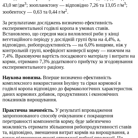
3
3
43,0 мг/дм
; зоопланктону — відповідно 7,26 та 13,05 г/м
;
2
зообентосу — 0,63 та 0,44 г/м
.
За результатами досліджень визначено ефективність
експериментальної годівлі коропа в умовах ставів.
Встановлено, що середня маса виловленої риби у кінці
вегетаційного періоду у дослідній групі була на 4,4%, а,
відповідно, рибопродуктивність — на 6,0% вищими, ніж у
контрольній групі, коефіцієнт конверсії корму — нижчим на
7,4%. Враховуючи вартість посадкового матеріалу і витрати на
корми, отримано 7,3% додаткового прибутку за згодовування
експериментального раціону.
Наукова новизна.
Вперше визначено ефективність
комплексного використання Інуліну та сірки кормової в
годівлі коропа відповідно до фармакологічних характеристик
даних кормових добавок, продуктивних і економічних
показників вирощування.
Практична значимість.
У результаті впровадження
запропонованого способу очікуваним є покращення
перетравності компонентів корму, буде забезпечено
можливість отримати збільшення рибопродуктивності ставів
та, відповідно, зменшення витрат кормів на вирощування, а
також підвищення якості отриманої рибної продукції. Це