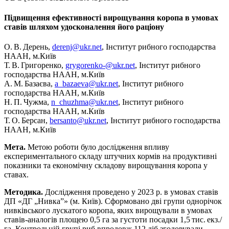
Підвищення ефективності вирощування коропа в умовах
ставів шляхом удосконалення його раціону
О. В. Дерень,
derenj@ukr.net
, Інститут рибного господарства
НААН, м.Київ
Т. В. Григоренко,
grygorenko-@ukr.net
, Інститут рибного
господарства НААН, м.Київ
А. М. Базаєва,
a_bazaeva@ukr.net
, Інститут рибного
господарства НААН, м.Київ
Н. П. Чужма,
n_chuzhma@ukr.net
, Інститут рибного
господарства НААН, м.Київ
Т. О. Берсан,
bersanto@ukr.net
, Інститут рибного господарства
НААН, м.Київ
Мета.
Метою роботи було дослідження впливу
експериментального складу штучних кормів на продуктивні
показники та економічну складову вирощування коропа у
ставах.
Методика.
Дослідження проведено у 2023 р. в умовах ставів
ДП «ДГ „Нивка”» (м. Київ). Сформовано дві групи однорічок
нивківського лускатого коропа, яких вирощували в умовах
ставів-аналогів площею 0,5 га за густоти посадки 1,5 тис. екз./
га. Контрольній групі риб впродовж 112 діб згодовували