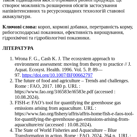
створює можливість розширення обсягів застосування
напівінтенсивних та ресурсоощадних технологій ставової
аквакультури.
Ключові слова:
короп, кормові добавки, перетравність корму,
рибогосподарські показники, ефективність вирощування,
гідрохімічні та гідробіологічні показники.
ЛІТЕРАТУРА
Wrona F. G., Cash K. J. The ecosystem approach to
environment assessment: moving from theory to practice // J.
Aquat. Ecosyst. Health. 1996. Vol. 5. P. 89—
97.
https://doi.org/10.1007/BF00662797
The future of food and agriculture – Trends and challenges.
Rome : FAO, 2017. 180 р. URL :
https://www.fao.org/3/i6583e/i6583e.pdf (accessed :
10.08.2024).
FISH-e: FAO’s tool for quantifying the greenhouse gas
emissions arising from aquaculture. URL :
https://www.fao.org/fishery/affris/affris-home/fish-e-faos-tool-
for-quantifying-the-greenhouse-gas-emissions-arising-from-
aquaculture/en/ (accessed : 10.08.2024).
The State of World Fisheries and Aquaculture – Blue
Transformation in action. Rome : FAO, 2024. 264 р. URL :