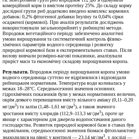
комерційний корм із вмістом протеїну 25%. До складу корму
дослідної групи риб додатково введено комплекс кормових
добавок: 0,2% фітогенної добавки Інуліну та 0,04% сірки
осадженої (кормової). При аналізі результатів досліджень
використовували загальноприйняті у рибництві методи.
Впродовж вегетаційного періоду забезпечено аналогічні
умови вирощування та систематичний контроль фізико-
хімічних параметрів водного середовища і розвитку
природної кормової бази в експериментальних ставах. Після
вилову вивчали розмірно-вагові показники, аналізували
приріст маси та економічну складову вирощування коропа.
Результати.
Впродовж періоду вирощування коропа умови
водного середовища суттєво не відрізнялися і відповідали
рибницьким нормативам. Температура води коливалась у
межах 18–28°С. Середньосезонні значення основних
гідрохімічних показників були у межах нормативних величин,
окрім деякого перевищення вмісту вільного аміаку (0,11–0,20
3
3
мг/дм
) та заліза (1,48–1,61 мг/дм
), а також значного
3
зростання вмісту хлоридів (112,9–113,3 мг/дм
), проте це
явище є характерним для джерела водопостачання даного
господарства. Розвиток природної кормової бази в ставах був
задовільним, середньосезонні значення біомаси фітопланктону
3
знаходилися на рівні: у контролі — 23,14 мг/дм
, у досліді —