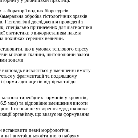
іторингу у рибницькій практиці.
 лабораторії водних біоресурсів
амеральна обробка гістологічних зразків
. Гістологічні дослідження проведені з
к, спеціально призначених для діагностики
ої статистики з використанням пакета
на похибках середніх величин.
встановити, що в умовах теплового стресу
вій мʼязовій тканині, щитоподібній залозі
ими зонами.
 відповідь виявляється у зменшенні вмісту
зується у фрагментації та подальшому
і форми адипоцитів від зірчастої до
залозою тиреоїдних гормонів у кровотік,
 26,5 мкм) та відповідне зменшення висоти
вірно. Інтенсивне утворення «додаткових»
икації організму, що вказує на формування
и встановити певні морфологічні
анини і внутрішньоклітинного набряку