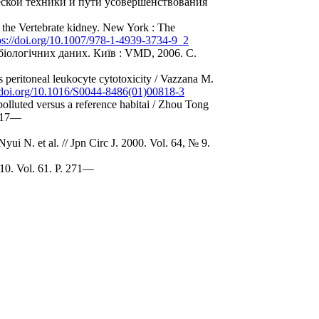
еской техники и пути усовершенствования
the Vertebrate kidney. New York : The
ps://doi.org/10.1007/978-1-4939-3734-9_2
іологічних даних. Київ : VMD, 2006. С.
s peritoneal leukocyte cytotoxicity / Vazzana M.
//doi.org/10.1016/S0044-8486(01)00818-3
olluted versus a reference habitai / Zhou Tong
2817—
yui N. et al. // Jpn Circ J. 2000. Vol. 64, № 9.
010. Vol. 61. P. 271—