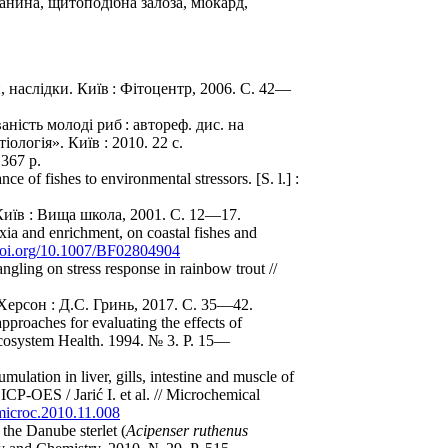
канина, щитоподібна залоза, міокард,
, наслідки. Київ : Фітоцентр, 2006. С. 42—
ність молоді риб : автореф. дис. на
іологія». Київ : 2010. 22 с.
 367 p.
 of fishes to environmental stressors. [S. l.] :
 Київ : Вища школа, 2001. С. 12—17.
ia and enrichment, on coastal fishes and
/doi.org/10.1007/BF02804904
gling on stress response in rainbow trout //
Херсон : Д.С. Гринь, 2017. С. 35—42.
roaches for evaluating the effects of
c Ecosystem Health. 1994. № 3. Р. 15—
ulation in liver, gills, intestine and muscle of
ICP-OES / Jarić I. et al. // Microchemical
.microc.2010.11.008
 the Danube sterlet (
Acipenser ruthenus