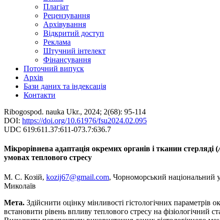
Плагіат
Рецензування
Архівування
Відкритий доступ
Реклама
Штучний інтелект
Фінансування
Поточний випуск
Архів
Бази даних та індексація
Контакти
Ribogospod. nauka Ukr., 2024; 2(68): 95-114
DOI:
https://doi.org/10.61976/fsu2024.02.095
UDC 619:611.37:611-073.7:636.7
Мікрорівнева адаптація окремих органів і тканин стерляді (
умовах теплового стресу
М. С. Козій,
kozij67@gmail.com
, Чорноморський національний у
Миколаїв
Мета.
Здійснити оцінку мінливості гістологічних параметрів ок
встановити рівень впливу теплового стресу на фізіологічний ста