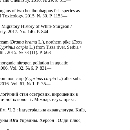
ogy and Chemistry. 2010. № 29. P. 515—
organs of two benthophagous fish species as
ntal Toxicology. 2015. № 30. P. 1153—
e Migratory History of White Sturgeon /
ciety. 2017. No. 146. P. 844—
ream (
Brama brama
L.), northern pike (
Esox
Cyprinus carpio
L.) from Tisza river, Serbia /
alth. 2015. № 78 (11). P. 663—
norganic nitrogen pollution in aquatic
 2006. Vol. 32, № 6. Р. 831—
 common carp (
Cyprinus carpio
L.) after sub-
. 2016. Vol. 61, № 1. Р. 35—
іологічний стан осетрових, вирощених в
чної iхтiологiї : Міжнар. наук.-практ.
. Ч. 2 : Індустріальна аквакультура. Київ,
ауны Юга Украины. Херсон : Олди-плюс,