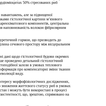
кардіоміоцитах 50% стресованих риб
 навантажень, але за підвищеної
ками гістологічної картини мʼязового
паренхіматозного компонентів, центральна
атня наповнюваність волокон фібрилярним
іуретичний гормон, що призводить до
щілина сечового простору між вісцеральним
ні дані щодо гістологічної будови окремих
рше проведено детальний гістологічний
итоподібної залози в умовах теплового
 інформація про компенсаторні зміни тканин
 еволюції виду.
нтересу морфофізіологічних дослідженнях,
ю зниження життєвого статусу риб в умовах
стан і можуть бути використані в процесі
езистентності, що, зрештою, спрямовано на