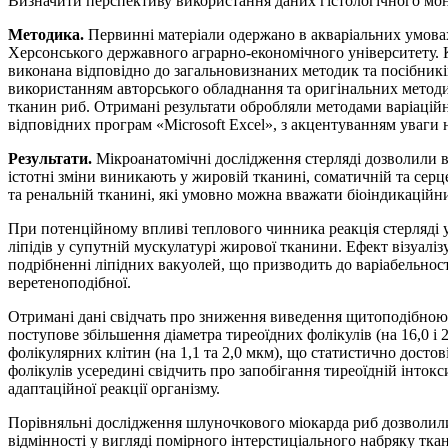
Визначити перспективу використання даних гістологічного мон
Методика.
Первинні матеріали одержано в акваріальних умовах
Херсонського державного аграрно-економічного університету. К
виконана відповідно до загальновизнаних методик та посібників
використанням авторського обладнання та оригінальних методи
тканин риб. Отримані результати обробляли методами варіаційн
відповідних програм «Microsoft Excel», з акцентуванням уваги 
Результати.
Мікроанатомічні дослідження стерляді дозволили 
істотні зміни виникають у жировій тканині, соматичній та серце
та ренальній тканині, які умовно можна вважати біоіндикаційн
При потенційному впливі теплового чинника реакція стерляді у
ліпідів у супутній мускулатурі жирової тканини. Ефект візуалі
подрібненні ліпідних вакуолей, що призводить до варіабельност
веретеноподібної.
Отримані дані свідчать про зниження виведення щитоподібною 
поступове збільшення діаметра тиреоїдних фолікулів (на 16,0 і
фолікулярних клітин (на 1,1 та 2,0 мкм), що статистично досто
фолікулів усередині свідчить про запобігання тиреоїдній інтокс
адаптаційної реакції організму.
Порівняльні дослідження шлуночкового міокарда риб дозволил
відмінності у вигляді помірного інтерстиціального набряку тк