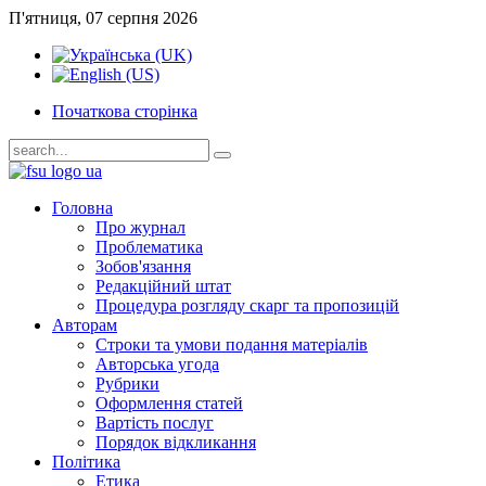
П'ятниця, 07 серпня 2026
Початкова сторінка
Головна
Про журнал
Проблематика
Зобов'язання
Редакційний штат
Процедура розгляду скарг та пропозицій
Авторам
Строки та умови подання матеріалів
Авторська угода
Рубрики
Оформлення статей
Вартість послуг
Порядок відкликання
Політика
Етика