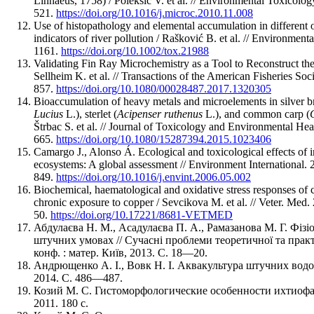
Linnaeus, 1758) / Poleksic V. et al. // Environmental Toxicol
521.
https://doi.org/10.1016/j.microc.2010.11.008
Use of histopathology and elemental accumulation in different 
indicators of river pollution / Rašković B. et al. // Environme
1161.
https://doi.org/10.1002/tox.21988
Validating Fin Ray Microchemistry as a Tool to Reconstruct th
Sellheim K. et al. // Transactions of the American Fisheries So
857.
https://doi.org/10.1080/00028487.2017.1320305
Bioaccumulation of heavy metals and microelements in silver b
Lucius
L.), sterlet (
Acipenser ruthenus
L.), and common carp (
Štrbac S. et al. // Journal of Toxicology and Environmental He
665.
https://doi.org/10.1080/15287394.2015.1023406
Camargo J., Alonso Á. Ecological and toxicological effects of i
ecosystems: A global assessment // Environment International.
849.
https://doi.org/10.1016/j.envint.2006.05.002
Biochemical, haematological and oxidative stress responses of
chronic exposure to copper / Sevcikova M. et al. // Veter. Med
50.
https://doi.org/10.17221/8681-VETMED
Абдулаєва Н. М., Асадулаєва П. А., Рамазанова М. Г. Фіз
штучних умовах // Сучаснi проблеми теоретичної та практи
конф. : матер. Київ, 2013. С. 18—20.
Андрющенко А. І., Вовк Н. І. Аквакультура штучних водойм
2014. С. 486—487.
Козий М. С. Гистоморфологические особенности ихтиоф
2011. 180 с.