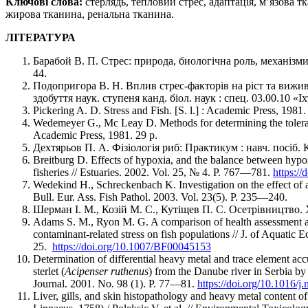
Ключові слова:
стерлядь, тепловий стрес, адаптація, мʼязова т
жирова тканина, ренальна тканина.
ЛІТЕРАТУРА
Барабой В. П. Стрес: природа, биологічна роль, механізми
44.
Подопригора В. Н. Вплив стрес-факторів на ріст та вижива
здобуття наук. ступеня канд. біол. наук : спец. 03.00.10 «Іхт
Pickering A. D. Stress and Fish. [S. l.] : Academic Press, 1981.
Wedemeyer G., Mc Leay D. Methods for determining the tolerance
Academic Press, 1981. 29 р.
Дехтярьов П. А. Фiзiологiя риб: Практикум : навч. посiб.
Breitburg D. Effects of hypoxia, and the balance between hypox
fisheries // Estuaries. 2002. Vol. 25, № 4. P. 767—781.
https:/
Wedekind H., Schreckenbach K. Investigation on the effect of an
Bull. Eur. Ass. Fish Pathol. 2003. Vol. 23(5). P. 235—240.
Шерман І. М., Козій М. С., Кутіщев П. С. Осетрівництво. 
Adams S. M., Ryon M. G. A comparison of health assessment app
contaminant-related stress on fish populations // J. of Aquati
25.
https://doi.org/10.1007/BF00045153
Determination of differential heavy metal and trace element accum
sterlet (
Acipenser ruthenus
) from the Danube river in Serbia by 
Journal. 2001. No. 98 (1). P. 77—81.
https://doi.org/10.1016/j
Liver, gills, and skin histopathology and heavy metal content of