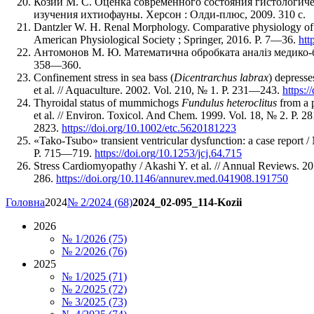
Козий М. С. Оценка современного состояния гистологич
изучения ихтиофауны. Херсон : Олди-плюс, 2009. 310 с.
Dantzler W. H. Renal Morphology. Comparative physiology of 
American Physiological Society ; Springer, 2016. Р. 7—36.
htt
Антомонов М. Ю. Математична обробката аналіз медико-б
358—360.
Confinement stress in sea bass (
Dicentrarchus labrax
) depresse
et al. // Aquaculture. 2002. Vol. 210, № 1. P. 231—243.
https:
Thyroidal status of mummichogs
Fundulus heteroclitus
from a p
et al. // Environ. Toxicol. And Chem. 1999. Vol. 18, № 2. P. 
2823.
https://doi.org/10.1002/etc.5620181223
«Tako-Tsubo» transient ventricular dysfunction: a case report / N
Р. 715—719.
https://doi.org/10.1253/jcj.64.715
Stress Cardiomyopathy / Akashi Y. et al. // Annual Reviews. 2
286.
https://doi.org/10.1146/annurev.med.041908.191750
Головна
2024
№ 2/2024 (68)
2024_02-095_114-Kozii
2026
№ 1/2026 (75)
№ 2/2026 (76)
2025
№ 1/2025 (71)
№ 2/2025 (72)
№ 3/2025 (73)