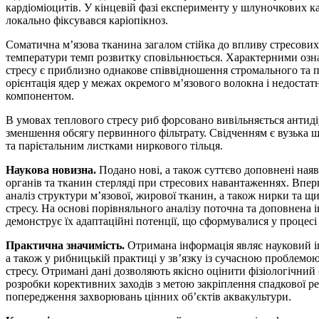
кардіоміоцитів. У кінцевій фазі експерименту у шлуночкових 
локально фіксувався каріопікноз.
Соматична мʼязова тканина загалом стійка до впливу стресових
температури темп розвитку сповільнюється. Характерними озна
стресу є приблизно однакове співвідношення стромального та 
орієнтація ядер у межах окремого мʼязового волокна і недост
компонентом.
В умовах теплового стресу риб форсовано вивільняється антид
зменшення обсягу первинного фільтрату. Свідченням є вузька 
та парієтальним листками ниркового тільця.
Наукова новизна.
Подано нові, а також суттєво доповнені наяв
органів та тканин стерляді при стресових навантаженнях. Впе
аналіз структури мʼязової, жирової тканин, а також нирки та щ
стресу. На основі порівняльного аналізу поточна та доповнена
демонструє їх адаптаційні потенції, що сформувалися у процесі
Практична значимість.
Отримана інформація являє науковий і
а також у рибницькій практиці у звʼязку із сучасною проблемо
стресу. Отримані дані дозволяють якісно оцінити фізіологічний 
розробки корективних заходів з метою закріплення спадкової р
попередження захворювань цінних обʼєктів аквакультури.