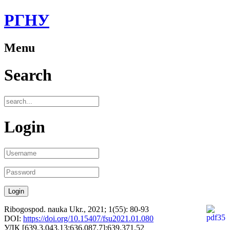
РГНУ
Menu
Search
Login
Ribogospod. nauka Ukr., 2021; 1(55): 80-93
DOI:
https://doi.org/10.15407/fsu2021.01.080
УДК [639.3.043.13:636.087.7]:639.371.52