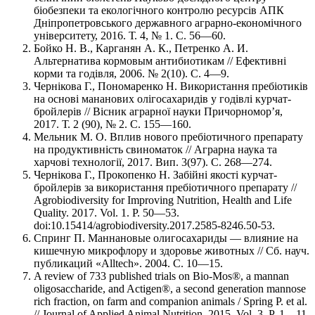
біобезпеки та екологічного контролю ресурсів АПК
Дніпропетровського державного аграрно-економічного
університету, 2016. Т. 4, № 1. С. 56—60.
Бойко Н. В., Карганян А. К., Петренко А. И.
Альтернатива кормовым антибиотикам // Ефективні
корми та годівля, 2006. № 2(10). С. 4—9.
Чернікова Г., Пономаренко Н. Використання пребіотиків
на основі мананових олігосахаридів у годівлі курчат-
бройлерів // Вісник аграрної науки Причорномор’я,
2017. Т. 2 (90), № 2. С. 155—160.
Мельник М. О. Вплив нового пребіотичного препарату
на продуктивність свиноматок // Аграрна наука та
харчові технології, 2017. Вип. 3(97). С. 268—274.
Чернікова Г., Прокопенко Н. Забійні якості курчат-
бройлерів за використання пребіотичного препарату //
Agrobiodiversity for Improving Nutrition, Health and Life
Quality. 2017. Vol. 1. P. 50—53.
doi:10.15414/agrobiodiversity.2017.2585-8246.50-53.
Спринг П. Маннановые олигосахариды — влияние на
кишечную микрофлору и здоровье животных // Сб. науч.
публикаций «Alltech». 2004. С. 10—15.
A review of 733 published trials on Bio-Mos®, a mannan
oligosaccharide, and Actigen®, a second generation mannose
rich fraction, on farm and companion animals / Spring P. et al.
// Journal of Applied Animal Nutrition. 2015. Vol. 3. P. 1—11.