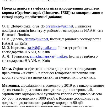
Продуктивність та ефективність вирощування дволіток
коропа (
Cyprinus carpio
(Linnaeus, 1758)) за використання в
складі корму пребіотичної добавки
О. П. Добрянська, olya_dо
bryanska@ukr.net
, Львівська
дослідна станція Інституту рибного господарства НААН, смт
Великий Любінь
О. В. Дерень,
derenj@ukr.net
, Інститут рибного господарства
НААН, м. Київ
М. З. Кориляк,
stasiv8@gmail.com
, Інститут рибного
господарства НААН, м. Київ
А. Я. Тучапська,
anna.tuchapska@mail.ru
, Інститут рибного
господарства НААН, м. Київ
Мета.
Оцінити ефективність та доцільність застосування
пребіотика «Актіген» в процесі товарного вирощування
коропа з огляду на продуктивні та економічні показники.
Методика.
Дослідження проведено у 2019 р. з використанням
трьох ставків, два з яких дослідні та один контрольний,
зарибнених однорічками лускатого коропа середньою масою
55–56 г, із розрахунку 1000 екз./га. Коропам дослідних груп
додатково до основного раціону впродовж 90 діб
вегетаційного періоду методом гранулювання вводили