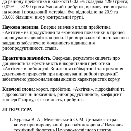
до раціону пребіотика в кількості 0,025% складала 4290 грн/га;
0,05% — 8190 грн/га.
Умовний прибуток, враховуючи витрати
на корми і посадковий матеріал, був відповідно на 20,9 та
33,6% більшим, ніж у контрольній групі.
Наукова новизна.
Вперше вивчено вплив пребіотика
«Актіген» на продуктивні та економічні показники в процесі
вирощування дволіток коропа. При впроваджені поставленого
завдання забезпечено можливість підвищення
рибопродуктивності ставів.
Практична значимість.
Одержані результати свідчать про
доцільність та ефективність використання пребіотика
«Актіген» в рибництві. Зниження собівартості таотримання
додаткових приростів при вирощуванні рибної продукції
забезпечено удосконаленням якісних характеристик корму.
Ключові слова:
короп, пребіотик, «Актіген», гідрохімічні та
гідробіологічні показники, рибопродуктивність, коефіцієнт
конверсії корму, ефективність, прибуток.
ЛІТЕРАТУРА
Бурлака В. А., Меленівський О. М. Динаміка затрат
корму при вирощуванні цьоголіток коропа // Науково-
технічний бюлетень Науково-дослідного центру