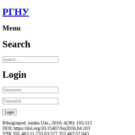
РГНУ
Menu
Search
Login
Ribogospod. nauka Ukr., 2016; 4(38): 103-112
DOI: https://doi.org/10.15407/fsu2016.04.103
УДК 591.463.11-755.63:577.352.462:57.043