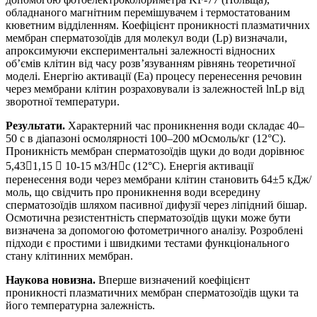
обладнаного магнітним перемішувачем і термостатованим
кюветним відділенням. Коефіцієнт проникності плазматичних
мембран сперматозоїдів для молекул води (Lp) визначали,
апроксимуючи експериментальні залежності відносних
об’ємів клітин від часу розв’язуванням рівнянь теоретичної
моделі. Енергію активації (Еа) процесу перенесення речовин
через мембрани клітин розраховували із залежностей lnLp від
зворотної температури.
Результати.
Характерний час проникнення води складає 40–
50 с в діапазоні осмолярності 100–200 мОсмоль/кг (12°С).
Проникність мембран сперматозоїдів щуки до води дорівнює
5,431,15  10-15 м3/Нс (12°С). Енергія активації
перенесення води через мембрани клітин становить 64±5 кДж/
моль, що свідчить про проникнення води всередину
сперматозоїдів шляхом пасивної дифузії через ліпідний бішар.
Осмотична резистентність сперматозоїдів щуки може бути
визначена за допомогою фотометричного аналізу. Розроблені
підходи є простими і швидкими тестами функціонального
стану клітинних мембран.
Наукова новизна.
Вперше визначений коефіцієнт
проникності плазматичних мембран сперматозоїдів щуки та
його температурна залежність.