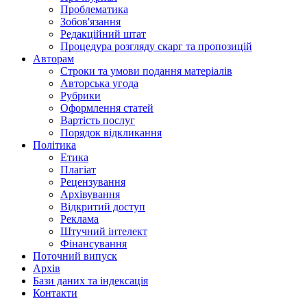
Проблематика
Зобов'язання
Редакційний штат
Процедура розгляду скарг та пропозицій
Авторам
Строки та умови подання матеріалів
Авторська угода
Рубрики
Оформлення статей
Вартість послуг
Порядок відкликання
Політика
Етика
Плагіат
Рецензування
Архівування
Відкритий доступ
Реклама
Штучний інтелект
Фінансування
Поточний випуск
Архів
Бази даних та індексація
Контакти