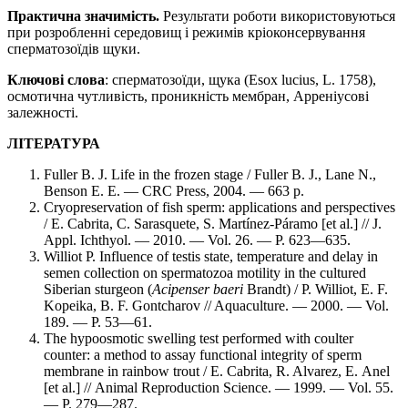
Практична значимість.
Результати роботи використовуються
при розробленні середовищ і режимів кріоконсервування
сперматозоїдів щуки.
Ключові слова
: сперматозоїди, щука (Esox lucius, L. 1758),
осмотична чутливість, проникність мембран, Арреніусові
залежності.
ЛІТЕРАТУРА
Fuller B. J. Life in the frozen stage / Fuller B. J., Lane N.,
Benson E. E. — CRC Press, 2004. — 663 p.
Cryopreservation of fish sperm: applications and perspectives
/ E. Cabrita, C. Sarasquete, S. Martínez-Páramo [et al.] // J.
Appl. Ichthyol. — 2010. — Vol. 26. — P. 623—635.
Williot P. Influence of testis state, temperature and delay in
semen collection on spermatozoa motility in the cultured
Siberian sturgeon (
Acipenser baeri
Brandt) / P. Williot, E. F.
Kopeika, B. F. Gontcharov // Aquaculture. — 2000. — Vol.
189. — P. 53—61.
The hypoosmotic swelling test performed with coulter
counter: a method to assay functional integrity of sperm
membrane in rainbow trout / E. Cabrita, R. Alvarez, E. Anel
[et al.] //
Animal Reproduction Science. — 1999. — Vol. 55.
— P. 279—287.