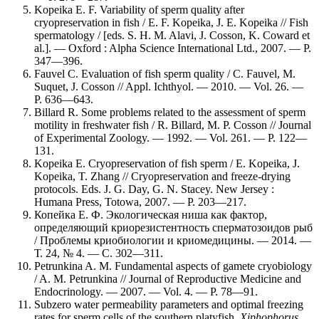
Kopeika E. F. Variability of sperm quality after
cryopreservation in fish / E. F. Kopeika, J. E. Kopeika // Fish
spermatology / [eds. S. H. M. Alavi, J. Cosson, K. Coward et
al.]. — Oxford : Alpha Science International Ltd., 2007. — P.
347—396.
Fauvel C. Evaluation of fish sperm quality / C. Fauvel, M.
Suquet, J. Cosson // Appl. Ichthyol. — 2010. — Vol. 26. —
P. 636—643.
Billard R. Some problems related to the assessment of sperm
motility in freshwater fish / R. Billard, M. P. Cosson // Journal
of Experimental Zoology. — 1992. — Vol. 261. — P. 122—
131.
Kopeika E. Cryopreservation of fish sperm / E. Kopeika, J.
Kopeika, T. Zhang // Cryopreservation and freeze-drying
protocols. Eds. J. G. Day, G. N. Stacey. New Jersey :
Humana Press, Totowa, 2007. — P. 203—217.
Копейка Е. Ф. Экологическая ниша как фактор,
определяющий криорезистентность сперматозоидов рыб
/ Проблемы криобиологии и криомедицины. — 2014. —
Т. 24, № 4. — С. 302—311.
Petrunkina A. M. Fundamental aspects of gamete cryobiology
/ A. M. Petrunkina // Journal of Reproductive Medicine and
Endocrinology. — 2007. — Vol. 4. — P. 78—91.
Subzero water permeability parameters and optimal freezing
rates for sperm cells of the southern platyfish,
Xiphophorus