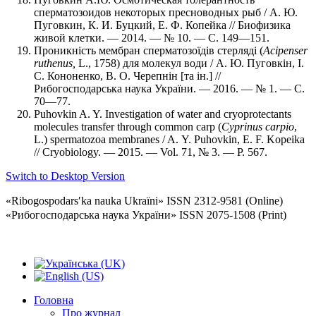
сперматозоидов некоторых пресноводных рыб / А. Ю.
Пуговкин, К. И. Буцкий, Е. Ф. Копейка // Биофизика
живой клетки. — 2014. — № 10. — С. 149—151.
Проникність мембран сперматозоїдів стерляді (
Acipenser
ruthenus,
L., 1758) для молекул води / А. Ю. Пуговкін, І.
С. Кононенко, В. О. Черепнін [та ін.] //
Рибогосподарська наука України. — 2016. — № 1. — С.
70—77.
Puhovkin A. Y. Investigation of water and cryoprotectants
molecules transfer through common carp (
Cyprinus carpio
,
L.) spermatozoa membranes / A. Y. Puhovkin, E. F. Kopeika
// Cryobiology. — 2015. — Vol. 71, № 3. — P. 567.
Switch to Desktop Version
«Ribogospodarsʹka nauka Ukraïni» ISSN 2312-9581 (Online)
«Рибогосподарська наука України» ISSN 2075-1508 (Print)
Головна
Про журнал