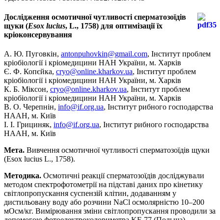
Дослідження осмотичної чутливості сперматозоїдів
щуки (
Esox lucius
, L., 1758) для оптимізації їх
кріоконсервування
А. Ю. Пуговкін,
antonpuhovkin@gmail.com
, Інститут проблем
кріобіології і кріомедицини НАН України, м. Харків
Є. Ф. Копєйка,
cryo@online.kharkov.ua
, Інститут проблем
кріобіології і кріомедицини НАН України, м. Харків
К. Б. Міксон,
cryo@online.kharkov.ua
, Інститут проблем
кріобіології і кріомедицини НАН України, м. Харків
В. О. Черепнін,
info@if.org.ua
, Інститут рибного господарства
НААН, м. Київ
І. І. Грициняк,
info@if.org.ua
, Інститут рибного господарства
НААН, м. Київ
Мета.
Вивчення осмотичної чутливості сперматозоїдів щуки
(Esox lucius L., 1758).
Методика.
Осмотичні реакції сперматозоїдів досліджували
методом спектрофотометрії на підставі даних про кінетику
світлопропускання суспензій клітин, додаванням у
дистильовану воду або розчини NaCl осмолярністю 10–200
мОсм/кг. Вимірювання зміни світлопропускання проводили за
допомогою фотоелектроколориметра KF-77 (Польща),