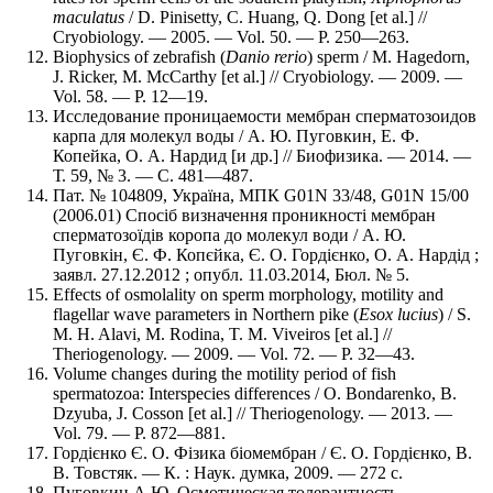
maculatus
/ D. Pinisetty, C. Huang, Q. Dong [et al.] //
Cryobiology. — 2005. — Vol. 50. — P. 250—263.
Biophysics of zebrafish (
Danio rerio
) sperm / M. Hagedorn,
J. Ricker, M. McCarthy [et al.] // Cryobiology. — 2009. —
Vol. 58. — P. 12—19.
Исследование проницаемости мембран сперматозоидов
карпа для молекул воды / А. Ю. Пуговкин, Е. Ф.
Копейка, О. А. Нардид [и др.] // Биофизика. — 2014. —
Т. 59, № 3. — С. 481—487.
Пат. № 104809, Україна, МПК G01N 33/48, G01N 15/00
(2006.01) Спосіб визначення проникності мембран
сперматозоїдів коропа до молекул води / А. Ю.
Пуговкін, Є. Ф. Копєйка, Є. О. Гордієнко, О. А. Нардід ;
заявл. 27.12.2012 ; опубл. 11.03.2014, Бюл. № 5.
Effects of osmolality on sperm morphology, motility and
flagellar wave parameters in Northern pike (
Esox lucius
) / S.
M. H. Alavi, M. Rodina, T. M. Viveiros [et al.] //
Theriogenology. — 2009. — Vol. 72. — P. 32—43.
Volume changes during the motility period of fish
spermatozoa: Interspecies differences / O. Bondarenko, B.
Dzyuba, J. Cosson [et al.] // Theriogenology. — 2013. —
Vol. 79. — P. 872—881.
Гордієнко Є. О. Фізика біомембран / Є. О. Гордієнко, В.
В. Товстяк. — К. : Наук. думка, 2009. — 272 с.
Пуговкин А.Ю. Осмотическая толерантность