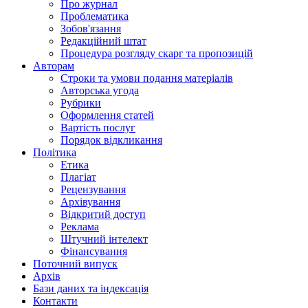
Про журнал
Проблематика
Зобов'язання
Редакційний штат
Процедура розгляду скарг та пропозицій
Авторам
Строки та умови подання матеріалів
Авторська угода
Рубрики
Оформлення статей
Вартість послуг
Порядок відкликання
Політика
Етика
Плагіат
Рецензування
Архівування
Відкритий доступ
Реклама
Штучний інтелект
Фінансування
Поточний випуск
Архів
Бази даних та індексація
Контакти