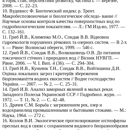
історія, стан, перспективи розвитку, частина І. — Березне,
2008. — С. 22–23.
10. Вудивисс Ф. Биотический индекс р. Трент.
Макробеспозвоночные и биологическое обследо- вание //
Научные основы контроля качества поверхностных вод по
гидробиологическим показателям. — Л.: ГМ Изд-во, 1977. —
С. 132–161.
11. Гриб Й.В., Клименко М.О., Сондак В.В. Відновна
гідроекологія порушених річкових та озерних систем. — В 2-х
т. — Рівне: Волинські обереги, 1999. — 546 с.
12. Гриб Й.В., Сондак В.В., Волкошовець О.В. До питання
токсичності стічних і природних вод // Вісник НУВГП. —
Рівне, 2006. — Ч. І. Вип. 4 (36). — С. 294–304.
13. Гриб И.В., Куньчик Т.Н., Сондак В.В., Войтишина Д.И.
Оцінка локальних загроз і критеріїв збереження
біорізноманіття водних екосистем // Водне господарство
України. — 2007. — № 2. — С. 25–31.
14. Гриб И.В. Анализ заморных явлений в малых реках
Западного Полесья Украинской ССР // Гидробиол. журн. —
1972. — Т. 11, № 2. — С. 42–48.
15. Драчев С.М. Борьба с загрязнением рек, озер и
водохранилищ промышленными и бытовыми стоками. — М.:
Наука, 1964. — 272 с.
16. Козлов В.И. Экологическое прогнозирование ихтиофауны
пресных вод в связи с сохранением видового биоразнообразия