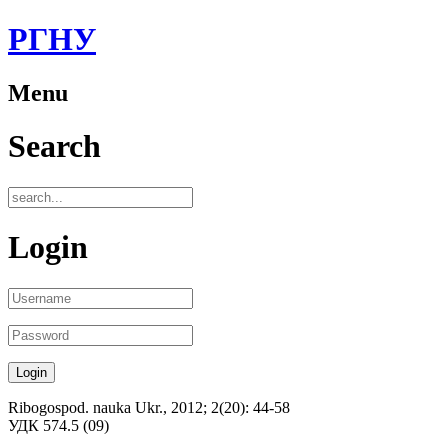
РГНУ
Menu
Search
Login
Ribogospod. nauka Ukr., 2012; 2(20): 44-58
УДК 574.5 (09)