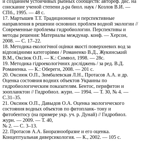
и созданием устойчивых рыбных сообществ: автореф. дис. на
соискание ученой степени д-ра биол. наук / Козлов В.И. —
СПб., 1995. — 48 с.
17. Мартышев Т.Т. Традиционные и перспективные
направления в решении основних проблем водной экологии //
Современные проблемы гидробиологии. Перспективы и
методы решения: Материалы междунар. конф. — Херсон,
2008. — С. 17–22.
18. Методика екологічної оцінки якості поверхневих вод за
відповідними категоріями / Романенко В.Д., Жукинський
В.М., Оксіюк О.П. — К.: Символ, 1998. — 28с.
19. Методика гідроекологічних досліджень / за ред. В.Д.
Романенка. — К.: Обереги, 2008. — 201 с.
20. Оксиюк О.П., Зимбалевская Л.Н., Протасов А.А. и др.
Оценка состояния водних объектов Украины по
гидробиологическим показателям. Бентос, перифитон и
зоопланктон // Гидробиол. журн. — 1994. — Т. 30, № 4. —
С.31–35.
21. Оксиюк О.П., Давыдов О.А. Оценка экологического
состояния водных объектов по фитопланк- тону и
фитобентосу (на примере укр. уч. р. Дунай) // Гидробиол.
журн. — 2009. — Т. 40,
№ 2. — С. 3–13.
22. Протасов А.А. Биоразнообразие и его оценка.
Концептуальная диверсикология. — К., 2002. — 105 с.