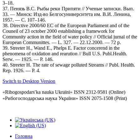
3–18.
37. Пенязь В.С. Рыбы реки Припяти // Ученые записки. Вып.
33. — Минск: Изд-во Белгосуниверситета им. В.И. Ленина,
1957. — С. 107–146.
38. Directive 2000/60 EC of the European Parliament and of the
Couneil of 23 october 2000 establishing a framework for
Community action in the field of water policy // Official jurnal of the
European Communittes. — L. 327. — 22.12.2000. — 72 p.
39. Streeter H., Wand E., Phelps E. Factor concerend in the
phenomena of oxidation and rearution // Bull U.S. Publ.Health.
Serw. — 1925. — Р. 146.
40. Streeter H. The rate of sewage polluted Streams // Publ. Health.
Rep. 1926. — Р. 4.
Switch to Desktop Version
«Ribogospodarsʹka nauka Ukraïni» ISSN 2312-9581 (Online)
«Рибогосподарська наука України» ISSN 2075-1508 (Print)
Головна