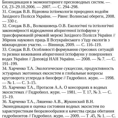
Биоиндикация в экомониторинге пресноводных систем. —
Сб, 23–29.10.2006. — 2007. — С. 294–298.
31. Сондак В.В. Відновна іхтіоекологія природних водойм
Західного Полісся України. — Рівне: Волинські обереги, 2008.
— 330 с.
32. Сондак В.В., Волкошовець О.В. Екологічні та іхтіологічні
закономірноcті відродження аборигенної іхтіофауни у
трансформованій річковій мережі Західного Полісся України //
Збірник наукових праць ІІ Всеукраїнського з’їзду екологів з
міжнародною участю. — Вінниця, 2009. — С. 116–119.
33. Сондак В.В. Особливості формування стресових ситуацій
та ризики виживання аборигенної іхтіофауни у поверхневих
водах України // Доповіді НАН України. — 2008. — № 7. — С.
191–199.
34. Харченко Т.А. Экологические сукцессии, продуктивность
эстуарных экотонных екосистем и глобальные вопросы
круговорота углерода в биосфере // Гидробиол. журн. — 1998.
— № 1. — С. 3–15.
35. Харченко Т.А., Протасов А.А. О консорциях в водных
экосистемах // Гидробиол. журн. — 1981. — Т. 17, № 3. — С.
15–19.
36. Харченко Т.А., Ляшенко А.В., Жукинский В.Н.
Экоиндикация и оценка состояния водных экосистем по
характеристикам биоразнообразия и качества среды обитания
гидробионтов // Гидробиол. журн. — 2009. — Т .45, № 1. — С.