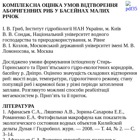
КОМПЛЕКСНА ОЦІНКА УМОВ ВІДТВОРЕННЯ
АБОРИГЕННИХ РИБ У БАСЕЙНАХ МАЛИХ
РІЧОК
І. В. Гриб, Інститут гідробіології НАН України, м. Київ
В. В. Сондак, Національний університет водного
господарства та природокористування, м. Рівне
В. І. Козлов, Московський державний університет імені М. В.
Ломоносова, м. Москва
Досліджено умови формування іхтіоценозу Стирь-
Горинського та Прип’ятьського гідро-екологічних коридорів,
басейну р. Дніпро. Оцінено значущість складових відтворення
риб: якості води, температури, гідрологічного режиму, стану
популяції риб і кормової бази у різні періоди затоплення
заплави. Розглянуто можливі способи реабілітації
мегаекосистем р. Прип’ять та її приток.
ЛІТЕРАТУРА
1. Афанасьев С.А., Ляшенко А.В., Зорина-Сахарова Е.Е.,
Романенко Е.А. Фитофильная макрофауна как показатель
экологического состояния водных объектов Килийской
дельты Дуная // Гидробиол. журн. — 2008. — Т. 44, № 2. — C.
3–14.
2. Афанасьев С.А. Развитие европейских подходов к