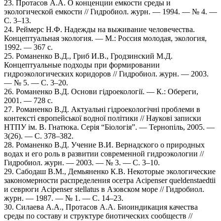
23. Протасов А.А. О конценции емкости среды и
экологической емкости // Гидробиол. журн. — 1994. — № 4. —
С. 3–13.
24. Реймерс Н.Ф. Надежды на выживание человечества.
Концептуальная экология. — М.: Россия молодая, экология,
1992. — 367 с.
25. Романенко В.Д., Гриб И.В., Гродзинский М.Д.
Концептуальные подходы при формировании
гидроэкологических коридоров // Гидробиол. журн. — 2003.
— № 5. — С. 3–20.
26. Романенко В.Д. Основи гідроекології. — К.: Обереги,
2001. — 728 с.
27. Романенко В.Д. Актуальні гідроекологічні проблеми в
контексті європейської водної політики // Наукові записки
НТПУ ім. В. Гнатюка. Серія “Біологія”. — Тернопіль, 2005. —
3(26). — С. 378–382.
28. Романенко В.Д. Учение В.И. Вернадского о природных
водах и его роль в развитии современной гидроэкологии //
Гидробиол. журн. — 2003. — № 3. — С. 3–10.
29. Сабодаш В.М., Демьяненко К.В. Некоторые экологические
закономерности распределения осетра Acipenser queldenstaedtii
и севрюги Acipenser stellatus в Азовском море // Гидробиол.
журн. — 1987. — № 1. — С. 14–23.
30. Силаева А.А., Протасов А.А. Биоиндикация качества
среды по составу и структуре биотических сообществ //