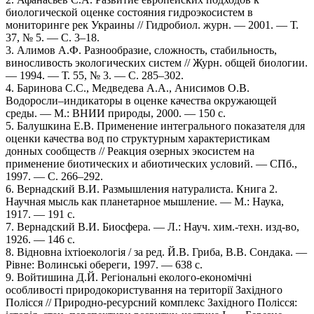
биологической оценке состояния гидроэкосистем в
мониторинге рек Украины // Гидробиол. журн. — 2001. — Т.
37, № 5. — С. 3–18.
3. Алимов А.Ф. Разнообразие, сложность, стабильность,
виносливость экологических систем // Журн. общей биологии.
— 1994. — Т. 55, № 3. — С. 285–302.
4. Баринова С.С., Медведева А.А., Анисимов О.В.
Водоросли–индикаторы в оценке качества окружающей
среды. — М.: ВНИИ природы, 2000. — 150 с.
5. Балушкина Е.В. Применение интегрального показателя для
оценки качества вод по структурным характеристикам
донных сообществ // Реакция озерных экосистем на
применение биотических и абиотических условий. — СПб.,
1997. — С. 266–292.
6. Вернадский В.И. Размышления натуралиста. Книга 2.
Научная мысль как планетарное мышление. — М.: Наука,
1917. — 191 с.
7. Вернадский В.И. Биосфера. — Л.: Науч. хим.-техн. изд-во,
1926. — 146 с.
8. Відновна іхтіоекологія / за ред. Й.В. Гриба, В.В. Сондака. —
Рівне: Волинські обереги, 1997. — 638 с.
9. Войтишина Д.Й. Регіональні еколого-економічні
особливості природокористування на території Західного
Полісся // Природно-ресурсний комплекс Західного Полісся: