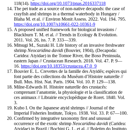
118(14).
https://doi.org/10.1073/pnas.2016337118
The pet trade as a source of non-native decapods: the case of
crayfish and shrimps in a thermal waterbody in Hungary /
Blaha M. et al. // Environ Monit Assess. 2022. Vol. 194. 795.
https://doi.org/10.1007/s10661-022-10361-9
A proposed unified framework for biological invasions /
Blackburn T. M. et al. // Trends in Ecology & Evolution.
2011. Vol. 26, iss. 7. P. 333—339.
Mitsugi M., Suzuki H. Life history of an invasive freshwater
shrimp
Neocaridina davidi
(Bouvier, 1904), (Decapoda:
Caridea: Atyidae) in the Tomoe River, the Boso Peninsula,
eastern Japan // Crustacean Research. 2018. Vol. 47. P. 9—
16.
https://doi.org/10.18353/crustacea.47.0_9
Bouvier E. L. Crevettes de la famille des Atyidés; espèces qui
font partie des collections du Muséum d’Histoire naturelle //
Bull. Mus. Hist. Nat. Paris. 1904. Vol. 10. P. 129—138.
Milne-Edwards H. Histoire naturelle des crustacés:
comprenant l’anatomie, la physiologie et la classification de
ces animaux // Librairie encyclopédique de Roret. 1840. Vol.
3.
Kubo I. On the Japanese atyid shrimps // Journal of the
Imperial Fisheries Institute, Tokyo. 1938. Vol. 33. P. 67—100.
Confirmed by integrative taxonomy first and unusual
occurrence of the exotic shrimp
Neocaridina davidi
(Caridea:
Atyidae) in Brazil / Bochini G. L. et al. // Boletim do Instituto