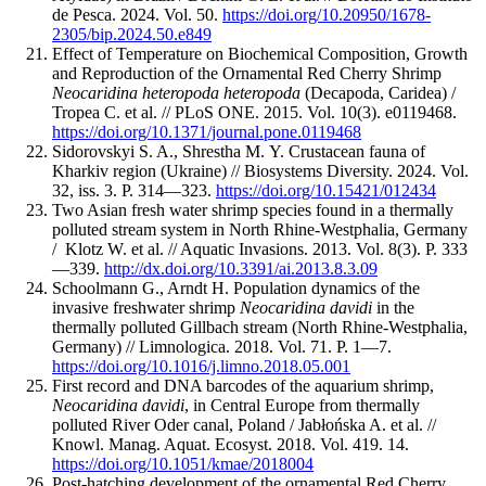
de Pesca. 2024. Vol. 50.
https://doi.org/10.20950/1678-
2305/bip.2024.50.e849
Effect of Temperature on Biochemical Composition, Growth
and Reproduction of the Ornamental Red Cherry Shrimp
Neocaridina heteropoda heteropoda
(Decapoda, Caridea) /
Tropea C. et al. // PLoS ONE. 2015. Vol. 10(3). e0119468.
https://doi.org/10.1371/journal.pone.0119468
Sidorovskyi S. A., Shrestha М. Y. Crustacean fauna of
Kharkiv region (Ukraine) // Biosystems Diversity. 2024. Vol.
32, iss. 3. P. 314—323.
https://doi.org/10.15421/012434
Two Asian fresh water shrimp species found in a thermally
polluted stream system in North Rhine-Westphalia, Germany
/ Klotz W. et al. // Aquatic Invasions. 2013. Vol. 8(3). P. 333
—339.
http://dx.doi.org/10.3391/ai.2013.8.3.09
Schoolmann G., Arndt H. Population dynamics of the
invasive freshwater shrimp
Neocaridina davidi
in the
thermally polluted Gillbach stream (North Rhine-Westphalia,
Germany) // Limnologica. 2018. Vol. 71. P. 1—7.
https://doi.org/10.1016/j.limno.2018.05.001
First record and DNA barcodes of the aquarium shrimp,
Neocaridina davidi
, in Central Europe from thermally
polluted River Oder canal, Poland / Jabłońska A. et al. //
Knowl. Manag. Aquat. Ecosyst. 2018. Vol. 419. 14.
https://doi.org/10.1051/kmae/2018004
Post-hatching development of the ornamental Red Cherry