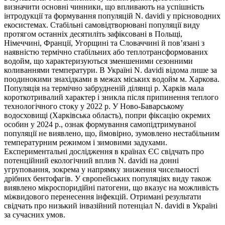
визначити основні чинники, що впливають на успішність
інтродукції та формування популяцій N. davidi у прісноводних
екосистемах. Стабільні самовідтворювані популяції виду
протягом останніх десятиліть зафіксовані в Польщі,
Німеччині, Франції, Угорщині та Словаччині й пов’язані з
наявністю термічно стабільних або теплотрансформованих
водойм, що характеризуються зменшеними сезонними
коливаннями температури. В Україні N. davidi відома лише за
поодинокими знахідками в межах міських водойм м. Харкова.
Популяція на термічно забрудненій ділянці р. Харків мала
короткотривалий характер і зникла після припинення теплого
технологічного стоку у 2022 р. У Ново-Баварському
водосховищі (Харківська область), попри фіксацію окремих
особин у 2024 р., ознак формування самопідтримуваної
популяції не виявлено, що, ймовірно, зумовлено нестабільним
температурним режимом і зимовими задухами.
Експериментальні дослідження в країнах ЄС свідчать про
потенційний екологічний вплив N. davidi на донні
угруповання, зокрема у напрямку зниження чисельності
дрібних бентофагів. У європейських популяціях виду також
виявлено мікроспоридійні патогени, що вказує на можливість
міжвидового перенесення інфекцій. Отримані результати
свідчать про низький інвазійний потенціал N. davidi в Україні
за сучасних умов.