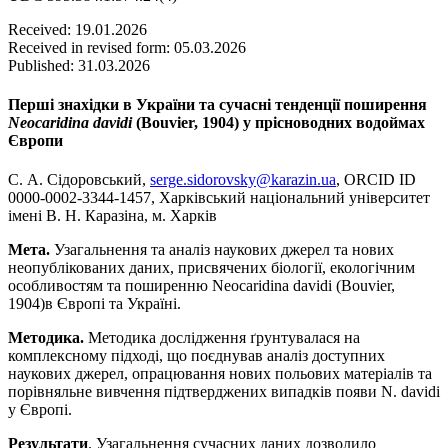
Received: 19.01.2026
Received in revised form: 05.03.2026
Published: 31.03.2026
Перші знахідки в України та сучасні тенденції поширення
Neocaridina davidi
(Bouvier, 1904) у прісноводних водоймах
Європи
С. А. Сідоровський,
serge.sidorovsky@karazin.ua
, ORCID ID
0000-0002-3344-1457, Харківський національний університет
імені В. Н. Каразіна, м. Харків
Мета.
Узагальнення та аналіз наукових джерел та нових
неопублікованих даних, присвячених біології, екологічним
особливостям та поширенню Neocaridina davidi (Bouvier,
1904)
в Європі та Україні.
Методика.
Методика дослідження ґрунтувалася на
комплексному підході, що поєднував аналіз доступних
наукових джерел, опрацювання нових польових матеріалів та
порівняльне вивчення підтверджених випадків появи N. davidi
у Європі.
Результати
. Узагальнення сучасних даних дозволило