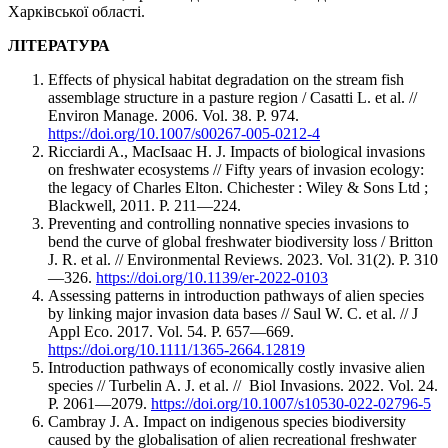
Харківської області.
ЛІТЕРАТУРА
Effects of physical habitat degradation on the stream fish
assemblage structure in a pasture region / Casatti L. et al. //
Environ Manage. 2006. Vol. 38. P. 974.
https://doi.org/10.1007/s00267-005-0212-4
Ricciardi A., MacIsaac H. J. Impacts of biological invasions
on freshwater ecosystems // Fifty years of invasion ecology:
the legacy of Charles Elton. Chichester : Wiley & Sons Ltd ;
Blackwell, 2011. P. 211—224.
Preventing and controlling nonnative species invasions to
bend the curve of global freshwater biodiversity loss / Britton
J. R. et al. // Environmental Reviews. 2023. Vol. 31(2). P. 310
—326.
https://doi.org/10.1139/er-2022-0103
Assessing patterns in introduction pathways of alien species
by linking major invasion data bases // Saul W. C. et al. // J
Appl Eco. 2017. Vol. 54. P. 657—669.
https://doi.org/10.1111/1365-2664.12819
Introduction pathways of economically costly invasive alien
species // Turbelin A. J. et al. // Biol Invasions. 2022. Vol. 24.
P. 2061—2079.
https://doi.org/10.1007/s10530-022-02796-5
Cambray J. A. Impact on indigenous species biodiversity
caused by the globalisation of alien recreational freshwater