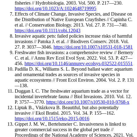
fisheries // Hydrobiologia. 2003. Vol. 500. P. 217—230.
https://doi.org/10.1023/A:1024648719995
Effects of Climate Change, Invasive Species, and Disease on
the Distribution of Native European Crayfishes // Capinha C.
et al. // Conservation Biology. 2013. Vol. 27. P. 731—740.
https://doi.org/10.1111/cobi.12043
Invasive aquatic pets: failed policies increase risks of harmful
invasions // Patoka J. et al. // Biodivers Conserv. 2018. Vol.
27. P. 3037—3046.
https://doi.org/10.1007/s10531-018-1581
Freshwater fish invasions: a comprehensive review // Bernery
C. et al. // Annu Rev Ecol Evol Syst. 2022. Vol. 53. P. 427—
456.
https://doi.org/10.1146/annurev-ecolsys-032522-015551
Padilla D. K., Williams S. L. Beyond ballast water: aquarium
and ornamental trades as sources of invasive species in
aquatic ecosystems // Front Ecol Environ. 2004. Vol. 2. P. 131
—138.
Duggan I. C. The freshwater aquarium trade as a vector for
incidental invertebrate fauna // Biol Invasions. 2010. Vol. 12.
P. 3757—3770.
https://doi.org/10.1007/s10530-010-9768-x
Liptak B., Vitázkova B. Beautiful, but also potentially
invasive // Ekol Bratisl. 2015. Vol. 34. P. 155—162.
https://doi.org/10.1515/eko-2015-0016
Gippet J. M. W., Bertelsmeier C. Invasiveness is linked to
greater commercial success in the global pet trade //
Proceedings of the National Academy of Sciences. 2021. Vol.