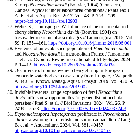
Shrimp
Neocaridina davidi
(Bouvier, 1904) (Crustacea,
Caridea, Atyidae) under laboratorial conditions / Pantaleão J.
A. F. et al. // Aquac Res, 2017. Vol. 48. P. 553—569.
https://doi.org/10.1111/are.12903
Weber S., Traunspurger W. Influence of the ornamental red
cherry shrimp
Neocaridina davidi
(Bouvier, 1904) on
freshwater meiofaunal assemblages // Limnologica. 2016. Vol.
59. P. 155—161.
https://doi.org/10.1016/j.limno.2016.06.001
Evidence of an established population of
Poecilia reticulata
and
Neocaridina davidi
in metropolitan France / Jamonneau
T. et al. // Cybium: Revue Internationale d’Ichtyologie. 2024.
P. 1—12.
https://doi.org/10.26028/cybium/2024-034
Occurrence of non-native red cherry shrimp in European
temperate waterbodies: a case study from Hungary / Weiperth
A. et al. // Knowl. Manag. Aquat. Ecosyst. 2019. Vol. 420. 9.
https://doi.org/10.1051/kmae/2019002
Invisible invaders: range expansion of feral
Neocaridina
davidi
offers new opportunities for generalist intracellular
parasites / Prati S. et al. // Biol Invasions. 2024. Vol. 26. P.
2499—2523.
https://doi.org/10.1007/s10530-024-03324-3
Ecytonucleospora hepatopenaei
proliferate in
Procambarus
clarkii
: a warning for crayfish and shrimp aquaculture / Ling
B. et al. // Aquaculture. 2024. Vol. 581. 40457.
https://doi.org/10.1016/j.aquaculture.2023.740457