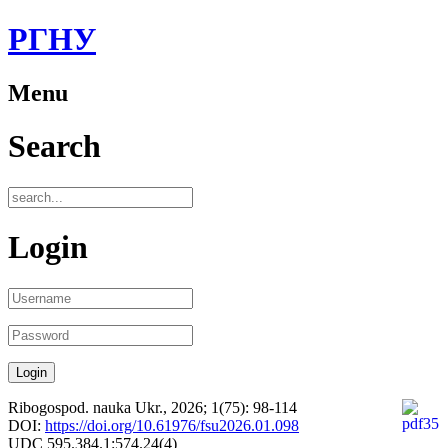
РГНУ
Menu
Search
Login
Ribogospod. nauka Ukr., 2026; 1(75): 98-114
DOI:
https://doi.org/10.61976/fsu2026.01.098
UDC 595.384.1:574.24(4)