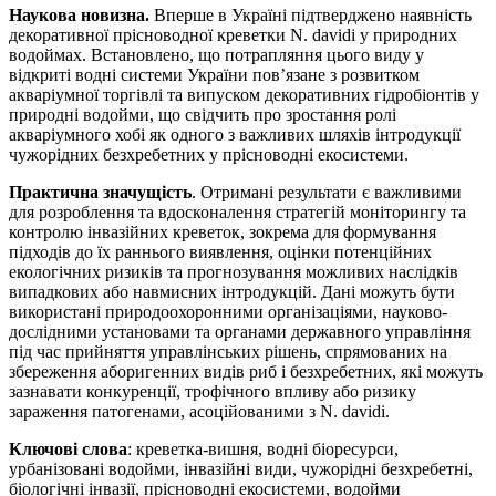
Наукова новизна.
Вперше в Україні підтверджено наявність
декоративної прісноводної креветки N. davidi у природних
водоймах. Встановлено, що потрапляння цього виду у
відкриті водні системи України пов’язане з розвитком
акваріумної торгівлі та випуском декоративних гідробіонтів у
природні водойми, що свідчить про зростання ролі
акваріумного хобі як одного з важливих шляхів інтродукції
чужорідних безхребетних у прісноводні екосистеми.
Практична значущість
. Отримані результати є важливими
для розроблення та вдосконалення стратегій моніторингу та
контролю інвазійних креветок, зокрема для формування
підходів до їх раннього виявлення, оцінки потенційних
екологічних ризиків та прогнозування можливих наслідків
випадкових або навмисних інтродукцій. Дані можуть бути
використані природоохоронними організаціями, науково-
дослідними установами та органами державного управління
під час прийняття управлінських рішень, спрямованих на
збереження аборигенних видів риб і безхребетних, які можуть
зазнавати конкуренції, трофічного впливу або ризику
зараження патогенами, асоційованими з N. davidi.
Ключові слова
: креветка-вишня, водні біоресурси,
урбанізовані водойми, інвазійні види, чужорідні безхребетні,
біологічні інвазії, прісноводні екосистеми, водойми