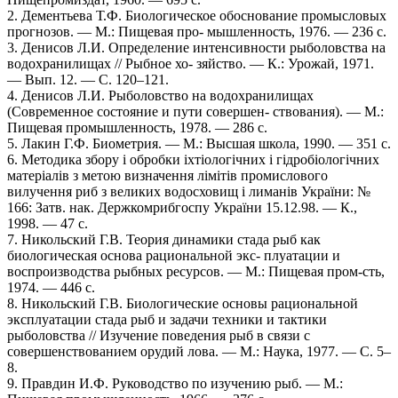
2. Дементьева Т.Ф. Биологическое обоснование промысловых
прогнозов. — М.: Пищевая про- мышленность, 1976. — 236 с.
3. Денисов Л.И. Определение интенсивности рыболовства на
водохранилищах // Рыбное хо- зяйство. — К.: Урожай, 1971.
— Вып. 12. — С. 120–121.
4. Денисов Л.И. Рыболовство на водохранилищах
(Современное состояние и пути совершен- ствования). — М.:
Пищевая промышленность, 1978. — 286 с.
5. Лакин Г.Ф. Биометрия. — М.: Высшая школа, 1990. — 351 с.
6. Методика збору і обробки іхтіологічних і гідробіологічних
матеріалів з метою визначення лімітів промислового
вилучення риб з великих водосховищ і лиманів України: №
166: Затв. нак. Держкомрибгоспу України 15.12.98. — К.,
1998. — 47 с.
7. Никольский Г.В. Теория динамики стада рыб как
биологическая основа рациональной экс- плуатации и
воспроизводства рыбных ресурсов. — М.: Пищевая пром-сть,
1974. — 446 с.
8. Никольский Г.В. Биологические основы рациональной
эксплуатации стада рыб и задачи техники и тактики
рыболовства // Изучение поведения рыб в связи с
совершенствованием орудий лова. — М.: Наука, 1977. — С. 5–
8.
9. Правдин И.Ф. Руководство по изучению рыб. — М.: