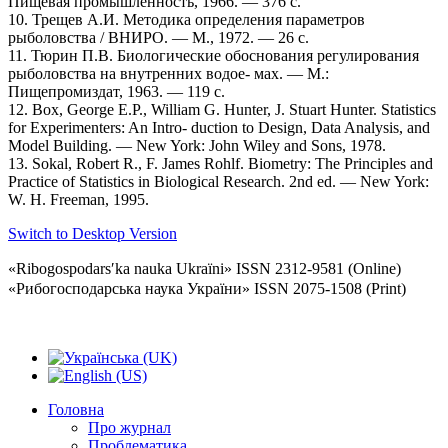
Пищевая промышленность, 1966. — 376 с.
10. Трещев А.И. Методика определения параметров
рыболовства / ВНИРО. — М., 1972. — 26 с.
11. Тюрин П.В. Биологические обоснования регулирования
рыболовства на внутренних водое- мах. — М.:
Пищепромиздат, 1963. — 119 с.
12. Box, George E.P., William G. Hunter, J. Stuart Hunter. Statistics
for Experimenters: An Intro- duction to Design, Data Analysis, and
Model Building. — New York: John Wiley and Sons, 1978.
13. Sokal, Robert R., F. James Rohlf. Biometry: The Principles and
Practice of Statistics in Biological Research. 2nd ed. — New York:
W. H. Freeman, 1995.
Switch to Desktop Version
«Ribogospodarsʹka nauka Ukraïni» ISSN 2312-9581 (Online)
«Рибогосподарська наука України» ISSN 2075-1508 (Print)
Головна
Про журнал
Проблематика