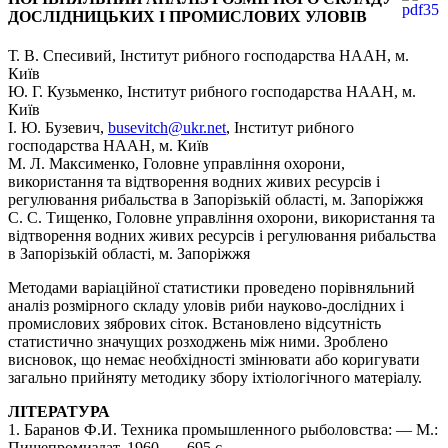
ДОСЛІДНИЦЬКИХ І ПРОМИСЛОВИХ УЛОВІВ
Т. В. Спесивий,
Інститут рибного господарства НААН, м.
Київ
Ю. Г. Кузьменко, Інститут рибного господарства НААН, м.
Київ
І. Ю. Бузевич,
busevitch@ukr.net
, Інститут рибного
господарства НААН, м. Київ
М. Л. Максименко, Головне управління охорони,
використання та відтворення водних живих ресурсів і
регулювання рибальства в Запорізькій області, м. Запоріжжя
С. С. Тищенко, Головне управління охорони, використання та
відтворення водних живих ресурсів і регулювання рибальства
в Запорізькій області, м. Запоріжжя
Методами варіаційної статистики проведено порівняльний
аналіз розмірного складу уловів риби науково-дослідних і
промислових зябрових сіток. Встановлено відсутність
статистично значущих розходжень між ними. Зроблено
висновок, що немає необхідності змінювати або коригувати
загально прийняту методику збору іхтіологічного матеріалу.
ЛІТЕРАТУРА
1. Баранов Ф.И. Техника промышленного рыболовства: — М.:
Пищепромиздат, 1960. — 695 с.