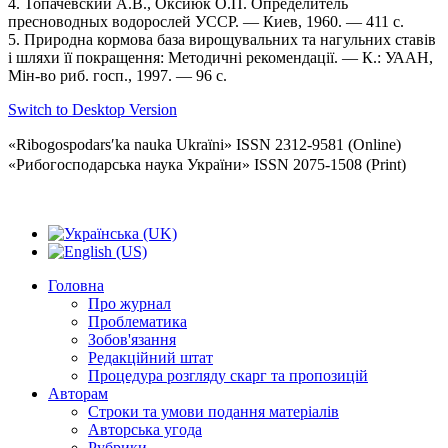
4. Топачевский А.В., Оксиюк О.П. Определитель
пресноводных водорослей УССР. — Киев, 1960. — 411 с.
5. Природна кормова база вирощувальних та нагульних ставів
і шляхи її покращення: Методичні рекомендації. — К.: УААН,
Мін-во риб. госп., 1997. — 96 с.
Switch to Desktop Version
«Ribogospodarsʹka nauka Ukraïni» ISSN 2312-9581 (Online)
«Рибогосподарська наука України» ISSN 2075-1508 (Print)
Головна
Про журнал
Проблематика
Зобов'язання
Редакційний штат
Процедура розгляду скарг та пропозицій
Авторам
Строки та умови подання матеріалів
Авторська угода
Рубрики