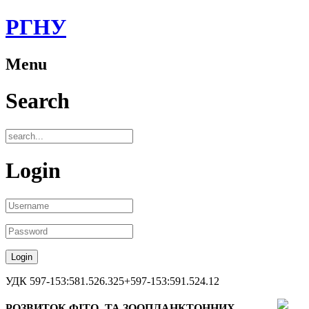
РГНУ
Menu
Search
Login
УДК 597-153:581.526.325+597-153:591.524.12
РОЗВИТОК ФІТО- ТА ЗООПЛАНКТОННИХ