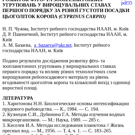
УГРУПОВАНЬ У ВИРОЩУВАЛЬНИХ СТАВАХ
ПЕРШОГО ПОРЯДКУ ЗА РІЗНОЇ ГУСТОТИ ПОСАДКИ
ЦЬОГОЛІТОК КОРОПА
(CYPRINUS CARPIO)
Н. П. Чужма, Інститут рибного господарства НААН, м. Київ
Д. Р. Пшеничний, Інститут рибного господарства НААН, м.
Київ
А. М. Базаєва,
a_bazaeva@ukr.net
, Інститут рибного
господарства НААН, м. Київ
Подано результати дослідження розвитку фіто- та
зоопланктонних угруповань у вирощувальних ставках
першого порядку та впливу різних технологічних схем
вирощування рибопосадкового матеріалу на рівень
вгодованості цьоголіток коропа та кількісний вихід з одиниці
виростної площі.
ЛІТЕРАТУРА
1. Харитонова Н.Н. Биологические основы интенсификации
прудового рыбоводства. — К., 1984. — С. 194.
2. Кузнецов С.И., Дубинина Г.А. Методы изучения водных
микроорганизмов. — М.: Наука, 1989. — 285 с.
3. Киселев И.А. Методы исследования планктона // Жизнь
пресных вод. — М., 1956. — Т. 4, ч. 1. — С. 183–265.